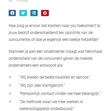
Strategie
 deze
s kan de
 niet
neren.
Hoe zorg je ervoor dat klanten naar jou toekomen? Is
ieken
jouw bedrijf onderscheidend ten opzichte van de
ische
concurrentie of doe je eigenlijk een beetje hetzelfde?
s worden
kt om
Wanneer je aan een ondernemer vraagt wat hem/haar
em
onderscheid van de concurrent geven de meeste
tie te
ondernemers een antwoord als:
elen over
drag van
“Wij bieden de beste kwaliteit en service.”
zoeker op
“Wij zijn zeer klantgericht.”
ite.
“Persoonlijk contact vinden we heel belangrijk.”
ing
“De methode waar we mee werken is
ingcookies
wetenschappelijk onderbouwd.”
 gebruikt