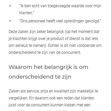
oekers te
“Ik ben echt van toegevoegde waarde voor mijn
 op de
klanten.”
e. Hierdoor
“Ons personeel heeft veel opleidingen gevolgd.”
 website-
ren
Deze zaken zijn zeker belangrijk (op het moment dat
nte
je klachten krijgt over je product of dienst is dat iets
enties
om serieus te nemen). Echter is dit niet voldoende om
gebaseerd
 gedrag
onderscheidend te zijn van de concurrent.
ze
er.
Waarom het belangrijk is om
onderscheidend te zijn
ren
Zaken als service, prijs en kwaliteit zijn makkelijk te
vergelijken. En daarom ook een reden dat klanten
juist voor de concurrent kunnen kiezen met een