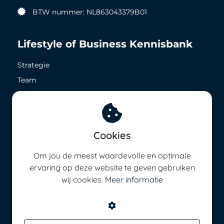
BTW nummer: NL863043379B01
Lifestyle of Business Kennisbank
Strategie
Team
Zichtbaarheid
Geld in het nu
Geld in de toekomst
Cookies
8,5 op ieder vlak
Energie management
Om jou de meest waardevolle en optimale
ervaring op deze website te geven gebruiken
wij cookies.
Meer informatie