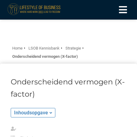
ngen
formatie
Home
LSOB Kennisbank
Strategie
Onderscheidend vermogen (X-factor)
oneel
Onderscheidend vermogen (X-
onele
 zijn
factor)
kelijk om
site te
ken. Ze
Inhoudsopgave
 gebruikt
ncties en