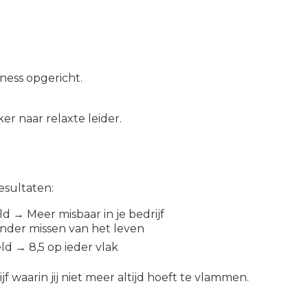
ness opgericht.
r naar relaxte leider.
esultaten:
d → Meer misbaar in je bedrijf
inder missen van het leven
d → 8,5 op ieder vlak
 waarin jij niet meer altijd hoeft te vlammen.