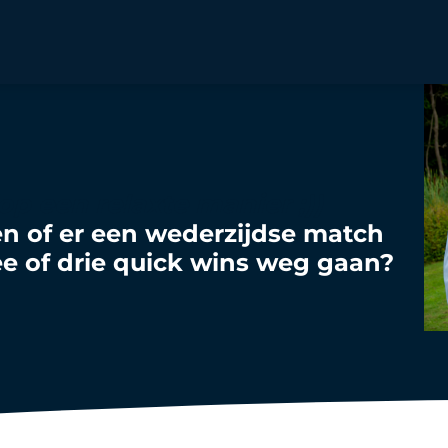
op een relaxte manier ;))
n of er een wederzijdse match
e of drie quick wins weg gaan?