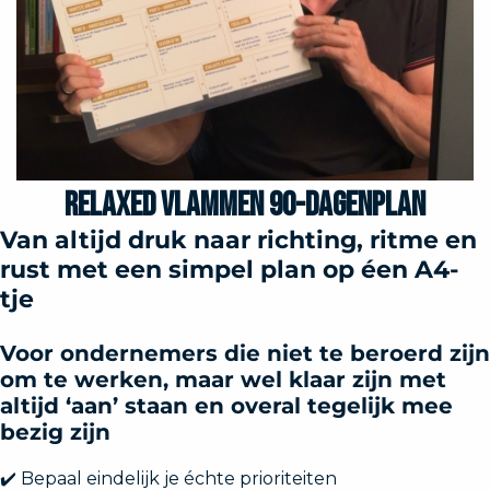
 deze
s kan de
 niet
neren.
ieken
ische
Relaxed Vlammen 90-dagenplan
s worden
kt om
Van altijd druk naar richting, ritme en
em
rust met een simpel plan op éen A4-
tie te
tje
elen over
drag van
Voor ondernemers die niet te beroerd zijn
zoeker op
om te werken, maar wel klaar zijn met
ite.
altijd ‘aan’ staan en overal tegelijk mee
ing
bezig zijn
ingcookies
✔️ Bepaal eindelijk je échte prioriteiten
 gebruikt