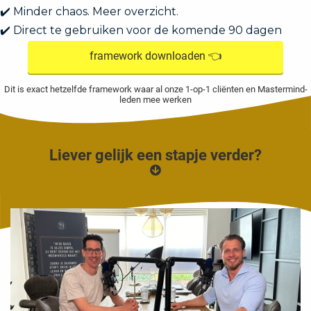
✔️ Minder chaos. Meer overzicht.
oekers te
 op de
✔️ Direct te gebruiken voor de komende 90 dagen
e. Hierdoor
framework downloaden 👈
 website-
ren
Dit is exact hetzelfde framework waar al onze 1-op-1 cliënten en Mastermind-
nte
leden mee werken
enties
gebaseerd
 gedrag
Liever gelijk een stapje verder?
ze
er.
ren