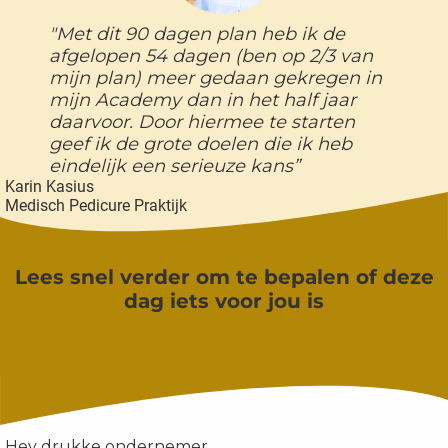
oekers te
"Met dit 90 dagen plan heb ik de
 op de
afgelopen 54 dagen (ben op 2/3 van
e. Hierdoor
mijn plan) meer gedaan gekregen in
 website-
mijn Academy dan in het half jaar
ren
daarvoor. Door hiermee te starten
nte
geef ik de grote doelen die ik heb
enties
eindelijk een serieuze kans”
Karin Kasius
gebaseerd
Medisch Pedicure Praktijk
 gedrag
ze
er.
Lees snel verder om te bepalen of deze
dag iets voor jou is
ren
Hey drukke ondernemer,