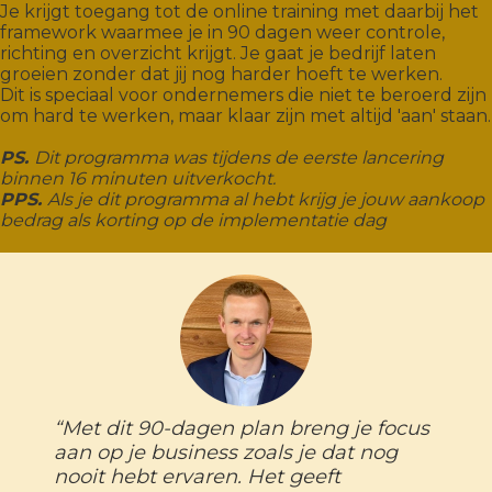
Je krijgt toegang tot de online training met daarbij het
framework waarmee je in 90 dagen weer controle,
richting en overzicht krijgt. Je gaat je bedrijf laten
groeien zonder dat jij nog harder hoeft te werken.
Dit is speciaal voor ondernemers die niet te beroerd zijn
om hard te werken, maar klaar zijn met altijd 'aan' staan.
PS.
Dit programma was tijdens de eerste lancering
binnen 16 minuten uitverkocht.
PPS.
Als je dit programma al hebt krijg je jouw aankoop
bedrag als korting op de implementatie dag
“Met dit 90-dagen plan breng je focus
aan op je business zoals je dat nog
nooit hebt ervaren. Het geeft