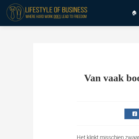
🏠
Van vaak boo
Het klinkt misschien zwaar