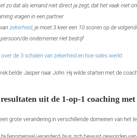
t zo dat als iemand niet direct ja zegt, dat het vaak niet o
mming vragen in een partner.
n van
zekerheid
, je moet 3 keer een 10 scoren op de volgend
s persoon/de ondernemer Het bedrijf
r over de 3 schalen van zekerheid en hoe sales werkt.
prek belde Jasper naar John. Hij wilde starten met de coach
 resultaten uit de 1-op-1 coaching me
en grote verandering in verschillende domeinen van het l
 hij fenomenaal veranderd, hij is zich bewust geworden van z