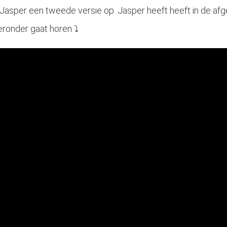
asper een tweede versie op. Jasper heeft heeft in de afge
ieronder gaat horen ⤵️