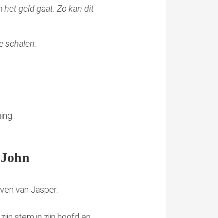
m het geld gaat. Zo kan dit
e schalen:
ing.
t John
even van Jasper.
ijn stem in zijn hoofd en