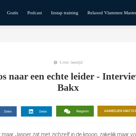
Gratis
Podcast
Instap training
Relaxed Vlammen Maste
5 min. leestijd
s naar een echte leider - Intervi
Bakx
AANMELDEN GRATIS 
Reageren
Delen
Delen
 maar Jasper zat met zichzelf in de knoop, zakelijk maar voo