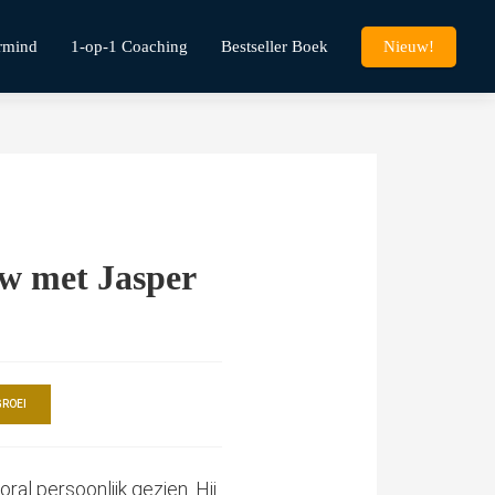
rmind
1-op-1 Coaching
Bestseller Boek
Nieuw!
ew met Jasper
GROEI
ral persoonlijk gezien. Hij