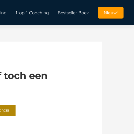
ind
1-op-1 Coaching
Bestseller Boek
Nieuw!
f toch een
GROEI