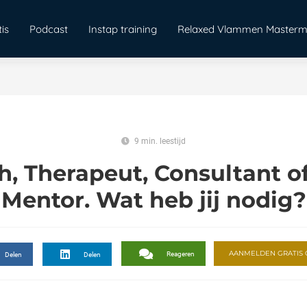
is
Podcast
Instap training
Relaxed Vlammen Masterm
9 min. leestijd
, Therapeut, Consultant o
Mentor. Wat heb jij nodig?
AANMELDEN GRATIS 
Reageren
Delen
Delen