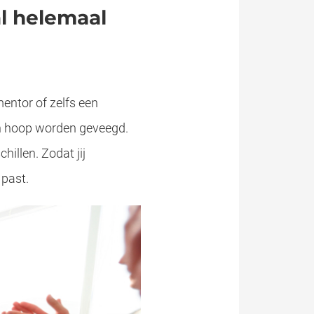
l helemaal
entor of zelfs een
éen hoop worden geveegd.
hillen. Zodat jij
 past.