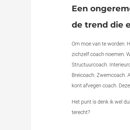
Voorkeuren opslaan
Een ongeremde
de trend die 
Om moe van te worden. Het
zichzelf coach noemen. 
Structuurcoach. Interieu
Breicoach. Zwemcoach. A
kont afvegen coach. Deze 
Het punt is denk ik wel du
terecht?