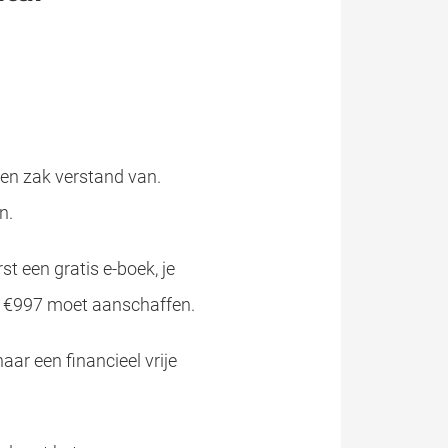
geen zak verstand van.
n.
t een gratis e-boek, je
an €997 moet aanschaffen.
ar een financieel vrije