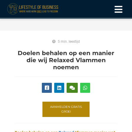
ngen
formatie
5 min. leestijd
Doelen behalen op een manier
die wij Relaxed Vlammen
noemen
oneel
onele
 zijn
kelijk om
site te
ken. Ze
AANMELDEN GRATIS
GROEI
 gebruikt
ncties en