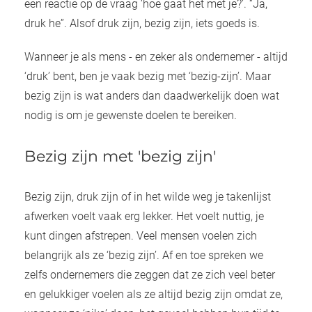
een reactie op de vraag ‘hoe gaat het met je?’. “Ja,
oekers te
druk he”. Alsof druk zijn, bezig zijn, iets goeds is.
 op de
e. Hierdoor
Wanneer je als mens - en zeker als ondernemer - altijd
 website-
‘druk’ bent, ben je vaak bezig met ‘bezig-zijn’. Maar
ren
bezig zijn is wat anders dan daadwerkelijk doen wat
nte
enties
nodig is om je gewenste doelen te bereiken.
gebaseerd
 gedrag
Bezig zijn met 'bezig zijn'
ze
er.
Bezig zijn, druk zijn of in het wilde weg je takenlijst
afwerken voelt vaak erg lekker. Het voelt nuttig, je
ren
kunt dingen afstrepen. Veel mensen voelen zich
belangrijk als ze ‘bezig zijn’. Af en toe spreken we
zelfs ondernemers die zeggen dat ze zich veel beter
en gelukkiger voelen als ze altijd bezig zijn omdat ze,