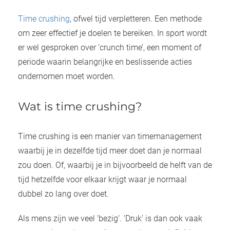
 deze
s kan de
Time crushing
, ofwel tijd verpletteren. Een methode
 niet
om zeer effectief je doelen te bereiken. In sport wordt
neren.
er wel gesproken over ‘crunch time’, een moment of
periode waarin belangrijke en beslissende acties
ieken
ondernomen moet worden.
ische
s worden
kt om
Wat is time crushing?
em
tie te
Time crushing is een manier van timemanagement
elen over
waarbij je in dezelfde tijd meer doet dan je normaal
drag van
zou doen. Of, waarbij je in bijvoorbeeld de helft van de
zoeker op
ite.
tijd hetzelfde voor elkaar krijgt waar je normaal
dubbel zo lang over doet.
ing
ingcookies
Als mens zijn we veel ‘bezig’. ‘Druk’ is dan ook vaak
 gebruikt