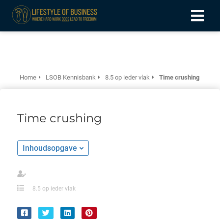
ngen
formatie
Home
LSOB Kennisbank
8.5 op ieder vlak
Time crushing
oneel
Time crushing
onele
 zijn
Inhoudsopgave
kelijk om
site te
ken. Ze
8.5 op ieder vlak
 gebruikt
ncties en