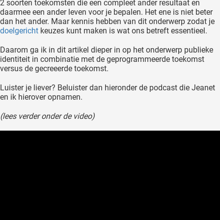
2 soorten toekomsten die een compleet ander resultaat en
oekers te
daarmee een ander leven voor je bepalen. Het ene is niet beter
 op de
dan het ander. Maar kennis hebben van dit onderwerp zodat je
doelgericht
keuzes kunt maken is wat ons betreft essentieel.
e. Hierdoor
 website-
Daarom ga ik in dit artikel dieper in op het onderwerp publieke
ren
identiteit in combinatie met de geprogrammeerde toekomst
nte
versus de gecreeerde toekomst.
enties
Luister je liever? Beluister dan hieronder de podcast die Jeanet
gebaseerd
en ik hierover opnamen.
 gedrag
ze
(lees verder onder de video)
er.
ren