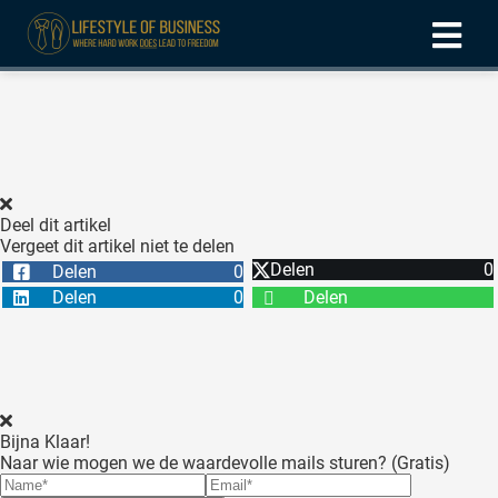
ngen
formatie
Deel dit artikel
Vergeet dit artikel niet te delen
oneel
Delen
0
Delen
0
onele
Delen
0
Delen
 zijn
kelijk om
site te
ken. Ze
 gebruikt
Bijna Klaar!
Naar wie mogen we de waardevolle mails sturen? (Gratis)
ncties en