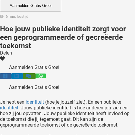
 deze
Aanmelden Gratis Groei
s kan de
6 min. leestijd
 niet
neren.
Hoe jouw publieke identiteit zorgt voor
een geprogrammeerde of gecreëerde
ieken
toekomst
ische
Delen
s worden
kt om
Aanmelden Gratis Groei
em
tie te
elen over
Aanmelden Gratis Groei
drag van
zoeker op
Je hebt een
identiteit
(hoe je jouzelf ziet). En een publieke
ite.
identiteit
. Jouw publieke identiteit is hoe anderen jou zien en
hoe zij jou opvatten. Jouw publieke identiteit heeft invloed op
ing
de toekomst die jij tegemoet gaat. Dit kan zijn de
geprogrammeerde toekomst of de gecreëerde toekomst.
ingcookies
 gebruikt