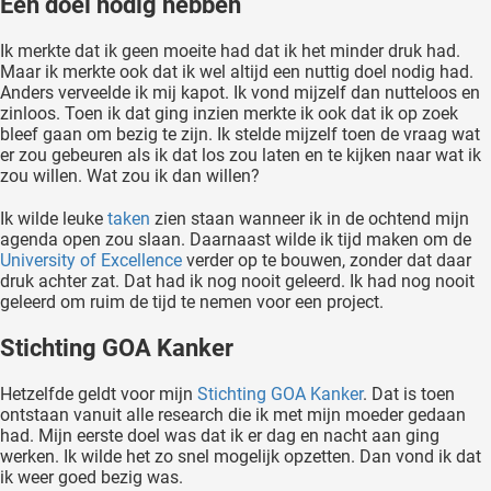
Een doel nodig hebben
Ik merkte dat ik geen moeite had dat ik het minder druk had.
Maar ik merkte ook dat ik wel altijd een nuttig doel nodig had.
Anders verveelde ik mij kapot. Ik vond mijzelf dan nutteloos en
zinloos. Toen ik dat ging inzien merkte ik ook dat ik op zoek
bleef gaan om bezig te zijn. Ik stelde mijzelf toen de vraag wat
er zou gebeuren als ik dat los zou laten en te kijken naar wat ik
zou willen. Wat zou ik dan willen?
Ik wilde leuke
taken
zien staan wanneer ik in de ochtend mijn
agenda open zou slaan. Daarnaast wilde ik tijd maken om de
University of Excellence
verder op te bouwen, zonder dat daar
druk achter zat. Dat had ik nog nooit geleerd. Ik had nog nooit
geleerd om ruim de tijd te nemen voor een project.
Stichting GOA Kanker
Hetzelfde geldt voor mijn
Stichting GOA Kanker
. Dat is toen
ontstaan vanuit alle research die ik met mijn moeder gedaan
had. Mijn eerste doel was dat ik er dag en nacht aan ging
werken. Ik wilde het zo snel mogelijk opzetten. Dan vond ik dat
ik weer goed bezig was.