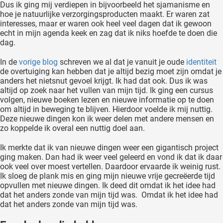
Dus ik ging mij verdiepen in bijvoorbeeld het sjamanisme en
hoe je natuurlijke verzorgingsproducten maakt. Er waren zat
interesses, maar er waren ook heel veel dagen dat ik gewoon
echt in mijn agenda keek en zag dat ik niks hoefde te doen die
dag.
In de
vorige blog
schreven we al dat je vanuit je oude
identiteit
de overtuiging kan hebben dat je altijd bezig moet zijn omdat je
anders het nietsnut gevoel krijgt. Ik had dat ook. Dus ik was
altijd op zoek naar het vullen van mijn tijd. Ik ging een cursus
volgen, nieuwe boeken lezen en nieuwe informatie op te doen
om altijd in beweging te blijven. Hierdoor voelde ik mij nuttig.
Deze nieuwe dingen kon ik weer delen met andere mensen en
zo koppelde ik overal een nuttig doel aan.
Ik merkte dat ik van nieuwe dingen weer een gigantisch project
ging maken. Dan had ik weer veel geleerd en vond ik dat ik daar
ook veel over moest vertellen. Daardoor ervaarde ik weinig rust.
Ik sloeg de plank mis en ging mijn nieuwe vrije gecreëerde tijd
opvullen met nieuwe dingen. Ik deed dit omdat ik het idee had
dat het anders zonde van mijn tijd was. Omdat ik het idee had
dat het anders zonde van mijn tijd was.