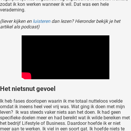
zodat ik kon werken wanneer ik wil. Dat was een hele
oekers te
verademing.
 op de
e. Hierdoor
(liever kijken en
luisteren
dan lezen? Hieronder bekijk je het
 website-
artikel als podcast)
ren
nte
enties
gebaseerd
 gedrag
ze
er.
Het nietsnut gevoel
ren
Ik heb fases doorlopen waarin ik me totaal nutteloos voelde
omdat ik ineens heel veel vrij was. Wat ging ik doen met mijn
leven? Ik was steeds vaker niets aan het doen. Ik had geen
specifieke doelen meer en had bereikt wat ik wilde bereiken met
het bedrijf Lifestyle of Business. Daardoor hoefde ik er niet
meer aan te werken. Ik viel in een soort gat. Ik hoefde niets te