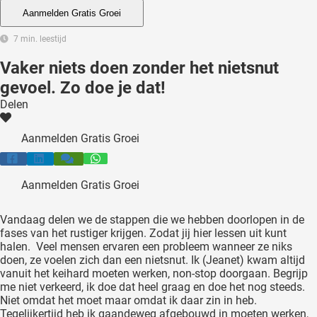
 deze
Aanmelden Gratis Groei
s kan de
7 min. leestijd
 niet
neren.
Vaker niets doen zonder het nietsnut
gevoel. Zo doe je dat!
ieken
Delen
ische
s worden
Aanmelden Gratis Groei
kt om
em
tie te
Aanmelden Gratis Groei
elen over
drag van
Vandaag delen we de stappen die we hebben doorlopen in de
zoeker op
fases van het rustiger krijgen. Zodat jij hier lessen uit kunt
ite.
halen. Veel mensen ervaren een probleem wanneer ze niks
doen, ze voelen zich dan een nietsnut. Ik (Jeanet) kwam altijd
vanuit het keihard moeten werken, non-stop doorgaan. Begrijp
ing
me niet verkeerd, ik doe dat heel graag en doe het nog steeds.
ingcookies
Niet omdat het moet maar omdat ik daar zin in heb.
 gebruikt
Tegelijkertijd heb ik gaandeweg afgebouwd in moeten werken,