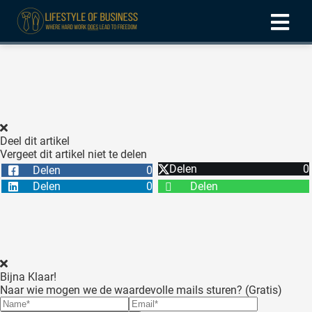
ngen
formatie
Deel dit artikel
Vergeet dit artikel niet te delen
oneel
Delen
0
Delen
0
onele
Delen
0
Delen
 zijn
kelijk om
site te
ken. Ze
 gebruikt
Bijna Klaar!
Naar wie mogen we de waardevolle mails sturen? (Gratis)
ncties en