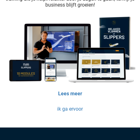
business blijft groeien!
Lees meer
ik ga ervoor