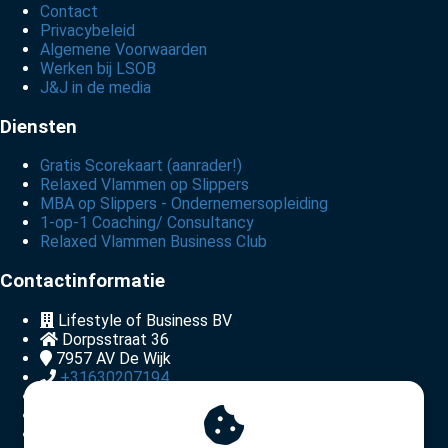
Contact
Privacybeleid
Algemene Voorwaarden
Werken bij LSOB
J&J in de media
Diensten
Gratis Scorekaart (aanrader!)
Relaxed Vlammen op Slippers
MBA op Slippers - Ondernemersopleiding
1-op-1 Coaching/ Consultancy
Relaxed Vlammen Business Club
Contactinformatie
Lifestyle of Business BV
Dorpsstraat 36
7957 AV
De Wijk
+31630207194
info@lsob.nl
KvK nummer: 83944303
BTW nummer: NL863043379B01