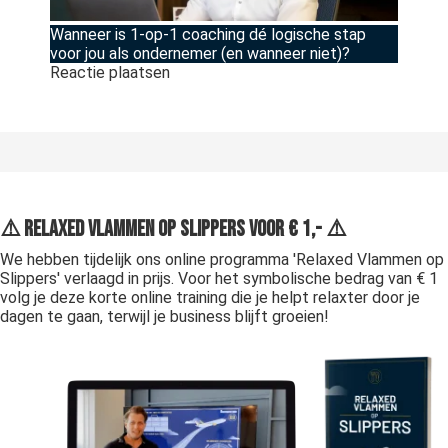
Wanneer is 1-op-1 coaching dé logische stap
voor jou als ondernemer (en wanneer niet)?
Reactie plaatsen
⚠️ Relaxed Vlammen op Slippers voor € 1,- ⚠️
We hebben tijdelijk ons online programma 'Relaxed Vlammen op
Slippers' verlaagd in prijs. Voor het symbolische bedrag van € 1
volg je deze korte online training die je helpt relaxter door je
dagen te gaan, terwijl je business blijft groeien!