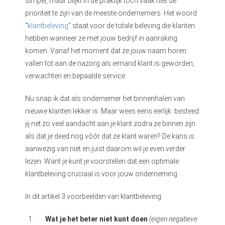
simpel, maar blijkt in de praktijk toch vaak niet de
s kan de
prioriteit te zijn van de meeste ondernemers. Het woord
e niet
“
klantbeleving
” staat voor de totale beleving die klanten
oneren.
hebben wanneer ze met jouw bedrijf in aanraking
ieken
komen. Vanaf het moment dat ze jouw naam horen
vallen tot aan de nazorg als iemand klant is geworden,
ische
verwachten en bepaalde service.
s worden
kt om
Nu snap ik dat als ondernemer het binnenhalen van
em
nieuwe klanten lekker is. Maar wees eens eerlijk: besteed
tie te
jij net zo veel aandacht aan je klant zodra ze binnen zijn
elen over
als dat je deed nog vóór dat ze klant waren? De kans is
drag van
aanwezig van niet en juist daarom wil je even verder
zoeker op
site.
lezen. Want je kunt je voorstellen dat een optimale
klantbeleving cruciaal is voor jouw onderneming.
ing
In dit artikel 3 voorbeelden van klantbeleving:
ingcookies
 gebruikt
Wat je het beter niet kunt doen
(eigen negatieve
oekers te