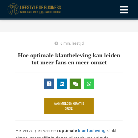
ngen
formatie
6 min. leestijd
Hoe optimale klantbeleving kan leiden
tot meer fans en meer omzet
oneel
onele
s zijn
kelijk om
bsite te
AANMELDEN GRATIS
GROEI
ken. Ze
 gebruikt
asisfuncties
Het verzorgen van een
optimale
klantbeleving
klinkt
der deze