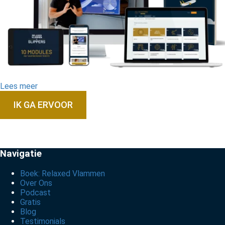
Lees meer
IK GA ERVOOR
Navigatie
Boek: Relaxed Vlammen
Over Ons
Podcast
Gratis
Blog
Testimonials