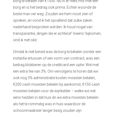
borg te betalen van €1500. Nu is er niets mis met een
borg en is het bedrag ook prima. Echter woonde de
beste man ver weg. Zouden we hem nooit zien of
spreken, en vond ik het opvallend dat zulke zaken
naderhand besproken werden. Ik houd nogal van
transparantie, dingen die er achteraf ‘ineens’ bijkomen,
vind ik niet oké.
Omdat ik niet bereid was de borg te betalen zonder een
instantie ertussen of een vorm van contract, was een
bedrag blokkeren op de creditcard een optie. Wel met
een extra fee van 3%. Om vervolgens te horen dat we
ook nog 3% administratie kosten moesten betalen,
€200 cash moesten betalen bij aankomst, €150 cash
moesten betalen voor de wijnkelder – welke we niet
eens hadden in dat huis én we extra moesten betalen
als het te rommelig was in huis waardoor de
schoonmaakster langer bezig zouden zijn.