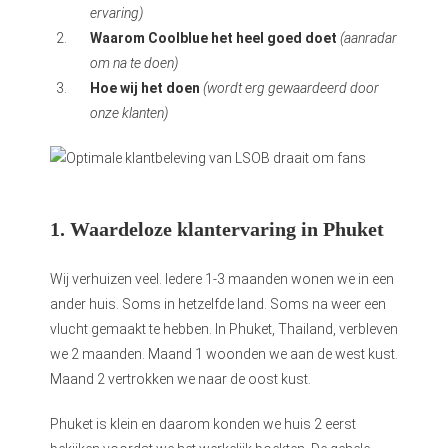
ervaring)
 op de
Waarom Coolblue het heel goed doet
(aanradar
e. Hierdoor
om na te doen)
 website-
Hoe wij het doen
(wordt erg gewaardeerd door
ren
nte
onze klanten)
enties
gebaseerd
 gedrag van
ezoeker.
1. Waardeloze klantervaring in Phuket
uren
Wij verhuizen veel. Iedere 1-3 maanden wonen we in een
ander huis. Soms in hetzelfde land. Soms na weer een
vlucht gemaakt te hebben. In Phuket, Thailand, verbleven
we 2 maanden. Maand 1 woonden we aan de west kust.
Maand 2 vertrokken we naar de oost kust.
Phuket is klein en daarom konden we huis 2 eerst