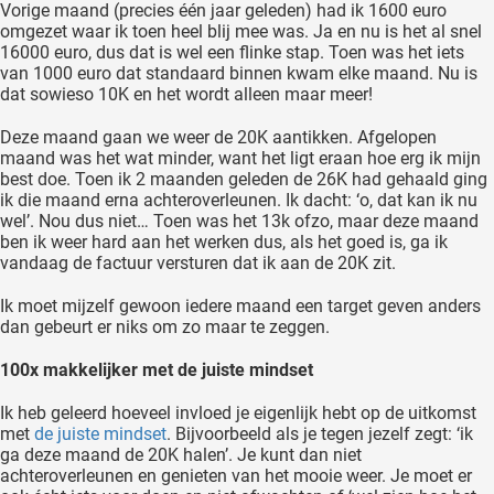
Vorige maand (precies één jaar geleden) had ik 1600 euro
omgezet waar ik toen heel blij mee was. Ja en nu is het al snel
16000 euro, dus dat is wel een flinke stap. Toen was het iets
van 1000 euro dat standaard binnen kwam elke maand. Nu is
dat sowieso 10K en het wordt alleen maar meer!
Deze maand gaan we weer de 20K aantikken. Afgelopen
maand was het wat minder, want het ligt eraan hoe erg ik mijn
best doe. Toen ik 2 maanden geleden de 26K had gehaald ging
ik die maand erna achteroverleunen. Ik dacht: ‘o, dat kan ik nu
wel’. Nou dus niet… Toen was het 13k ofzo, maar deze maand
ben ik weer hard aan het werken dus, als het goed is, ga ik
vandaag de factuur versturen dat ik aan de 20K zit.
Ik moet mijzelf gewoon iedere maand een target geven anders
dan gebeurt er niks om zo maar te zeggen.
100x makkelijker met de juiste mindset
Ik heb geleerd hoeveel invloed je eigenlijk hebt op de uitkomst
met
de juiste mindset
. Bijvoorbeeld als je tegen jezelf zegt: ‘ik
ga deze maand de 20K halen’. Je kunt dan niet
achteroverleunen en genieten van het mooie weer. Je moet er