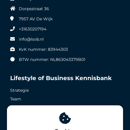
Dorpsstraat 36
7957 AV
De Wijk
+31630207194
info@lsob.nl
KvK nummer: 83944303
BTW nummer: NL863043379B01
Lifestyle of Business Kennisbank
Strategie
Team
Zichtbaarheid
Geld in het nu
Geld in de toekomst