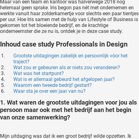
Maar van een team en kantoor was halverwege 2018 nog
oekers te
helemaal geen sprake. Iris begon pas nét met ondernemen en
 op de
werkte vanuit haar zolderkamertje voor slechts een paar tientjes
per uur. Hoe Iris samen met de hulp van Lifestyle of Business is
e. Hierdoor
gekomen tot het bloeiende bedrijf, en de krachtige
 website-
onderneemster die ze nu is, ontdek je in deze case study.
ren
nte
Inhoud case study Professionals in Design
enties
Grootste uitdagingen zakelijk en persoonlijk vóor het
gebaseerd
traject?
 gedrag
Wat zou er gebeuren als er niets zou veranderen?
ze
Wat was het startpunt?
Wat is er allemaal gebeurd het afgelopen jaar?
er.
Waarom een tweede bedrijf gestart?
Waar sta je over een jaar van nu?
ren
1. Wat waren de grootste uitdagingen voor jou als
persoon maar ook met het bedrijf aan het begin
van onze samenwerking?
Mijn uitdaging was dat ik een groot bedrijf wilde opzetten. Ik