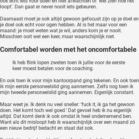
ook écht iets voor doen en niet afwachten of ‘wel zien hoe het
loopt’. Dan gaat er never nooit iets gebeuren.
Daarnaast moet je ook altijd gewoon gefocust zijn op je doel en
je doel ook echt voor ogen hebben. Al is het maar voor een
maand: je moet weten wat je wil, anders kom je er nooit.
Misschien ooit wel een keer, maar waarschijnlijk niet.
Comfortabel worden met het oncomfortabele
Ik heb flink lopen zweten toen ik jullie voor de eerste
keer moest betalen voor de coaching.
En ook toen ik voor mijn kantoorpand ging tekenen. En ook toen
ik mijn eerste personeelslid ging aannemen. Zelfs nog toen ik
mijn tweede personeelslid ging aannemen. Eigenlijk constant.
Maar weet je. Ik denk nu veel sneller: ‘fuck it, ik ga het gewoon
doen. Het komt toch wel goed.’ Dat gevoel heb ik nu eigenlijk
altijd. Dat komt denk ik ook omdat ik heel ondernemend ben.
Want als dit misloopt heb ik waarschijnlijk over een maand zó
een nieuw bedrijf bedacht en staat dat ook.