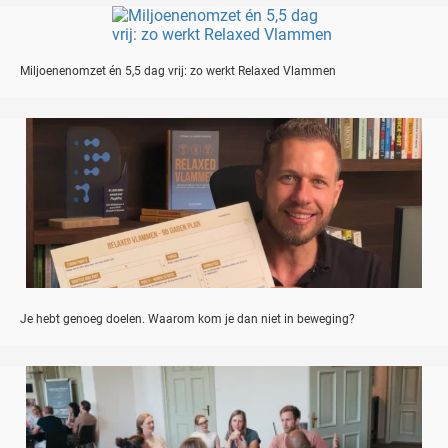
Miljoenenomzet én 5,5 dag vrij: zo werkt Relaxed Vlammen
Je hebt genoeg doelen. Waarom kom je dan niet in beweging?