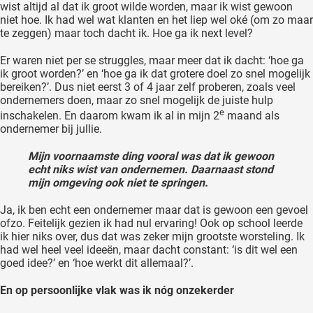
wist altijd al dat ik groot wilde worden, maar ik wist gewoon
niet hoe. Ik had wel wat klanten en het liep wel oké (om zo maar
te zeggen) maar toch dacht ik. Hoe ga ik next level?
Er waren niet per se struggles, maar meer dat ik dacht: ‘hoe ga
ik groot worden?’ en ‘hoe ga ik dat grotere doel zo snel mogelijk
bereiken?’. Dus niet eerst 3 of 4 jaar zelf proberen, zoals veel
ondernemers doen, maar zo snel mogelijk de juiste hulp
e
inschakelen. En daarom kwam ik al in mijn 2
maand als
ondernemer bij jullie.
Mijn voornaamste ding vooral was dat ik gewoon
echt niks wist van ondernemen. Daarnaast stond
mijn omgeving ook niet te springen.
Ja, ik ben echt een ondernemer maar dat is gewoon een gevoel
ofzo. Feitelijk gezien ik had nul ervaring! Ook op school leerde
ik hier niks over, dus dat was zeker mijn grootste worsteling. Ik
had wel heel veel ideeën, maar dacht constant: ‘is dit wel een
goed idee?’ en ‘hoe werkt dit allemaal?’.
En op persoonlijke vlak was ik nóg onzekerder