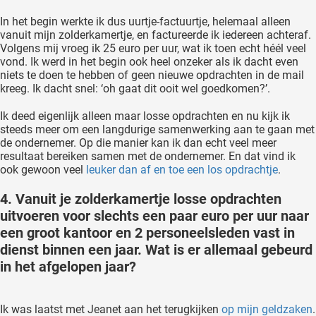
In het begin werkte ik dus uurtje-factuurtje, helemaal alleen
vanuit mijn zolderkamertje, en factureerde ik iedereen achteraf.
Volgens mij vroeg ik 25 euro per uur, wat ik toen echt héél veel
vond. Ik werd in het begin ook heel onzeker als ik dacht even
niets te doen te hebben of geen nieuwe opdrachten in de mail
kreeg. Ik dacht snel: ‘oh gaat dit ooit wel goedkomen?’.
Ik deed eigenlijk alleen maar losse opdrachten en nu kijk ik
steeds meer om een langdurige samenwerking aan te gaan met
de ondernemer. Op die manier kan ik dan echt veel meer
resultaat bereiken samen met de ondernemer. En dat vind ik
ook gewoon veel
leuker dan af en toe een los opdrachtje
.
4. Vanuit je zolderkamertje losse opdrachten
uitvoeren voor slechts een paar euro per uur naar
een groot kantoor en 2 personeelsleden vast in
dienst binnen een jaar. Wat is er allemaal gebeurd
in het afgelopen jaar?
Ik was laatst met Jeanet aan het terugkijken
op mijn geldzaken
.