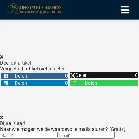
ngen
formatie
Deel dit artikel
Vergeet dit artikel niet te delen
oneel
Delen
0
Delen
0
onele
Delen
0
Delen
 zijn
kelijk om
site te
ken. Ze
 gebruikt
Bijna Klaar!
Naar wie mogen we de waardevolle mails sturen? (Gratis)
ncties en