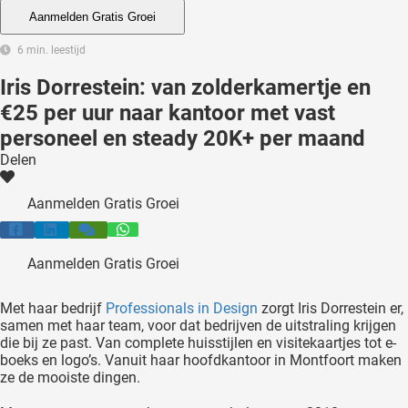
 deze
Aanmelden Gratis Groei
s kan de
6 min. leestijd
 niet
neren.
Iris Dorrestein: van zolderkamertje en
€25 per uur naar kantoor met vast
ieken
personeel en steady 20K+ per maand
ische
Delen
s worden
kt om
Aanmelden Gratis Groei
em
tie te
elen over
Aanmelden Gratis Groei
drag van
zoeker op
Met haar bedrijf
Professionals in Design
zorgt Iris Dorrestein er,
ite.
samen met haar team, voor dat bedrijven de uitstraling krijgen
die bij ze past. Van complete huisstijlen en visitekaartjes tot e-
ing
boeks en logo’s. Vanuit haar hoofdkantoor in Montfoort maken
ze de mooiste dingen.
ingcookies
 gebruikt