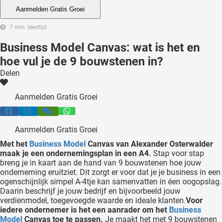
 deze
Aanmelden Gratis Groei
s kan de
7 min. leestijd
 niet
neren.
Business Model Canvas: wat is het en
hoe vul je de 9 bouwstenen in?
ieken
Delen
ische
s worden
Aanmelden Gratis Groei
kt om
em
tie te
Aanmelden Gratis Groei
elen over
Met het
Business Model
Canvas van Alexander Osterwalder
drag van
maak je een ondernemingsplan in een A4.
Stap voor stap
zoeker op
breng je in kaart aan de hand van 9 bouwstenen hoe jouw
ite.
onderneming eruitziet. Dit zorgt er voor dat je je business in een
ogenschijnlijk simpel A-4tje kan samenvatten in éen oogopslag.
Daarin beschrijf je jouw bedrijf en bijvoorbeeld jouw
ing
verdienmodel, toegevoegde waarde en ideale klanten.
Voor
ingcookies
iedere ondernemer is het een aanrader om het
Business
Model
Canvas toe te passen.
Je maakt het met 9 bouwstenen
 gebruikt