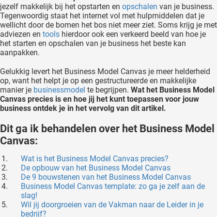
jezelf makkelijk bij het opstarten en
opschalen
van je business.
oekers te
Tegenwoordig staat het internet vol met hulpmiddelen dat je
 op de
wellicht door de bomen het bos niet meer ziet. Soms krijg je met
e. Hierdoor
adviezen en
tools
hierdoor ook een verkeerd beeld van hoe je
het starten en opschalen van je business het beste kan
 website-
aanpakken.
ren
nte
Gelukkig levert het Business Model Canvas je meer helderheid
enties
op, want het helpt je op een gestructureerde en makkelijke
manier je
businessmodel
te begrijpen.
Wat het Business Model
gebaseerd
Canvas precies is en hoe jij het kunt toepassen voor jouw
 gedrag
business ontdek je in het vervolg van dit artikel.
ze
er.
Dit ga ik behandelen over het Business Model
Canvas:
ren
Wat is het Business Model Canvas precies?
De opbouw van het Business Model Canvas
De 9 bouwstenen van het Business Model Canvas
Business Model Canvas template: zo ga je zelf aan de
slag!
Wil jij doorgroeien van de Vakman naar de Leider in je
bedrijf?