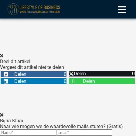
ngen
formatie
Deel dit artikel
Vergeet dit artikel niet te delen
oneel
Delen
0
Delen
0
onele
Delen
0
Delen
 zijn
kelijk om
site te
ken. Ze
 gebruikt
Bijna Klaar!
Naar wie mogen we de waardevolle mails sturen? (Gratis)
ncties en