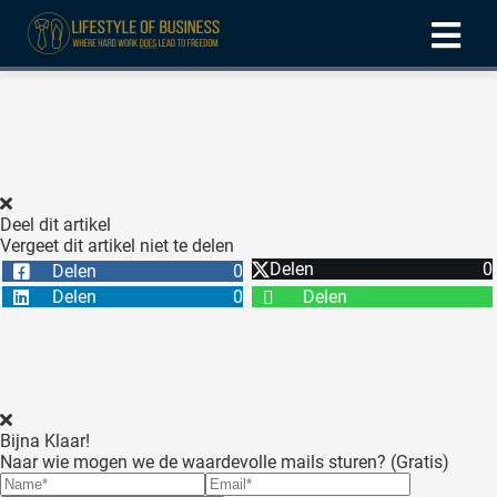
ngen
formatie
Deel dit artikel
Vergeet dit artikel niet te delen
oneel
Delen
0
Delen
0
onele
Delen
0
Delen
 zijn
kelijk om
site te
ken. Ze
 gebruikt
Bijna Klaar!
Naar wie mogen we de waardevolle mails sturen? (Gratis)
ncties en