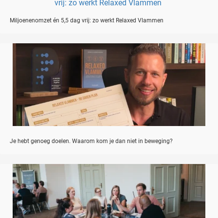
Miljoenenomzet én 5,5 dag vrij: zo werkt Relaxed Vlammen
Je hebt genoeg doelen. Waarom kom je dan niet in beweging?