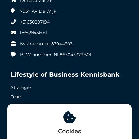
Dorpsstraat 36
7957 AV
De Wijk
+31630207194
info@lsob.nl
KvK nummer: 83944303
BTW nummer: NL863043379B01
Lifestyle of Business Kennisbank
Strategie
Team
Zichtbaarheid
Geld in het nu
Geld in de toekomst
Cookies
8,5 op ieder vlak