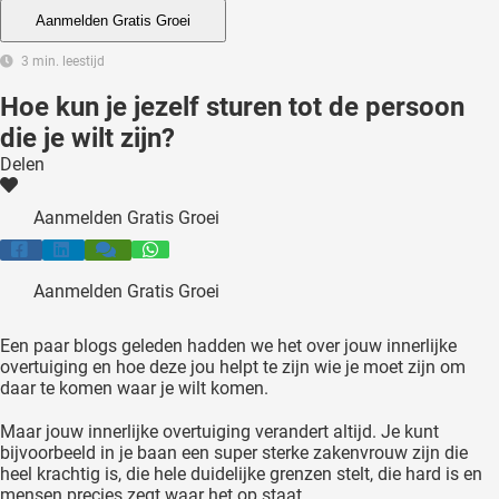
 deze
Aanmelden Gratis Groei
s kan de
3 min. leestijd
 niet
neren.
Hoe kun je jezelf sturen tot de persoon
die je wilt zijn?
ieken
Delen
ische
s worden
Aanmelden Gratis Groei
kt om
em
tie te
Aanmelden Gratis Groei
elen over
drag van
Een paar blogs geleden hadden we het over jouw innerlijke
zoeker op
overtuiging en hoe deze jou helpt te zijn wie je moet zijn om
ite.
daar te komen waar je wilt komen.
ing
Maar jouw innerlijke overtuiging verandert altijd. Je kunt
bijvoorbeeld in je baan een super sterke zakenvrouw zijn die
ingcookies
heel krachtig is, die hele duidelijke grenzen stelt, die hard is en
 gebruikt
mensen precies zegt waar het op staat.