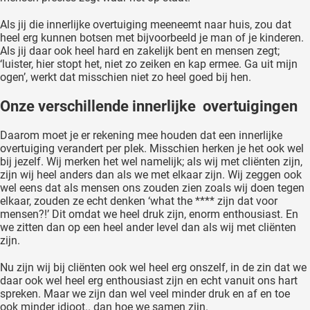
oekers te
Als jij die innerlijke overtuiging meeneemt naar huis, zou dat
 op de
heel erg kunnen botsen met bijvoorbeeld je man of je kinderen.
e. Hierdoor
Als jij daar ook heel hard en zakelijk bent en mensen zegt;
 website-
‘luister, hier stopt het, niet zo zeiken en kap ermee. Ga uit mijn
ogen’, werkt dat misschien niet zo heel goed bij hen.
ren
nte
Onze verschillende innerlijke overtuigingen
enties
gebaseerd
Daarom moet je er rekening mee houden dat een innerlijke
 gedrag
overtuiging verandert per plek. Misschien herken je het ook wel
bij jezelf. Wij merken het wel namelijk; als wij met cliënten zijn,
ze
zijn wij heel anders dan als we met elkaar zijn. Wij zeggen ook
er.
wel eens dat als mensen ons zouden zien zoals wij doen tegen
elkaar, zouden ze echt denken ‘what the **** zijn dat voor
mensen?!’ Dit omdat we heel druk zijn, enorm enthousiast. En
ren
we zitten dan op een heel ander level dan als wij met cliënten
zijn.
Nu zijn wij bij cliënten ook wel heel erg onszelf, in de zin dat we
daar ook wel heel erg enthousiast zijn en echt vanuit ons hart
spreken. Maar we zijn dan wel veel minder druk en af en toe
ook minder idioot.. dan hoe we samen zijn.