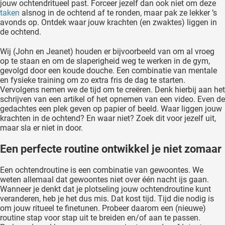
jouw ochtendritueel past. Forceer jezelf dan ook niet om deze
taken
alsnog in de ochtend af te ronden, maar pak ze lekker ’s
avonds op. Ontdek waar jouw krachten (en zwaktes) liggen in
de ochtend.
Wij (John en Jeanet) houden er bijvoorbeeld van om al vroeg
op te staan en om de slaperigheid weg te werken in de gym,
gevolgd door een koude douche. Een combinatie van mentale
en fysieke training om zo extra fris de dag te starten.
Vervolgens nemen we de tijd om te creëren. Denk hierbij aan het
schrijven van een artikel of het opnemen van een video. Even de
gedachtes een plek geven op papier of beeld. Waar liggen jouw
krachten in de ochtend? En waar niet? Zoek dit voor jezelf uit,
maar sla er niet in door.
Een perfecte routine ontwikkel je niet zomaar
Een ochtendroutine is een combinatie van gewoontes. We
weten allemaal dat gewoontes niet over één nacht ijs gaan.
Wanneer je denkt dat je plotseling jouw ochtendroutine kunt
veranderen, heb je het dus mis. Dat kost tijd. Tijd die nodig is
om jouw ritueel te finetunen. Probeer daarom een (nieuwe)
routine stap voor stap uit te breiden en/of aan te passen.