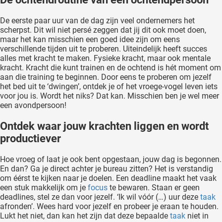
oekers te
De eerste paar uur van de dag zijn veel ondernemers het
 op de
scherpst. Dit wil niet persé zeggen dat jij dit ook moet doen,
e. Hierdoor
maar het kan misschien een goed idee zijn om eens
 website-
verschillende tijden uit te proberen. Uiteindelijk heeft succes
ren
alles met kracht te maken. Fysieke kracht, maar ook mentale
kracht. Kracht die kunt trainen en de ochtend is hét moment om
nte
aan die training te beginnen. Door eens te proberen om jezelf
enties
het bed uit te ‘dwingen’, ontdek je of het vroege-vogel leven iets
gebaseerd
voor jou is. Wordt het niks? Dat kan. Misschien ben je wel meer
 gedrag
een avondpersoon!
ze
Ontdek waar jouw krachten liggen en wordt
er.
productiever
Hoe vroeg of laat je ook bent opgestaan, jouw dag is begonnen.
ren
En dan? Ga je direct achter je bureau zitten? Het is verstandig
om éérst te kijken naar je doelen. Een deadline maakt het vaak
een stuk makkelijk om je
focus
te bewaren. Staan er geen
deadlines, stel ze dan voor jezelf. ‘Ik wil vóór (…) uur deze
taak
afronden’. Wees hard voor jezelf en probeer je eraan te houden.
Lukt het niet, dan kan het zijn dat deze bepaalde
taak
niet in