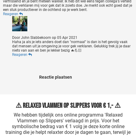
verfrissend en je bent meteen wakker. Ik heb dit wel eens tegen collega's verteld
maar die verklaren mij voor gek dat ik zoiets doe. Je merkt ook echt goed dat je
een stuk productiever in de ochtend op je werk bent.
Reageren
Door
John Slabbekoorn
op
05 Apr 2021
Haha ja als je iets anders doet dan "normaal" is dan is het gevolg vaak
dat mensen uit je omgeving je voor gek verklaren. Gelukkig trek jij je daar
niets van aan en ben je lekker bezig 🔥💪🏻
Reageren
Reactie plaatsen
⚠️ Relaxed Vlammen op Slippers voor € 1,- ⚠️
We hebben tijdelijk ons online programma 'Relaxed
Vlammen op Slippers' verlaagd in prijs. Voor het
symbolische bedrag van € 1 volg je deze korte online
training die je helpt relaxter door je dagen te gaan, terwijl je