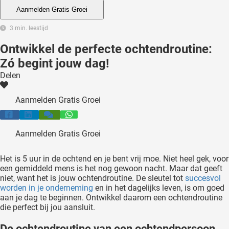
 deze
Aanmelden Gratis Groei
s kan de
3 min. leestijd
 niet
neren.
Ontwikkel de perfecte ochtendroutine:
Zó begint jouw dag!
ieken
Delen
ische
s worden
Aanmelden Gratis Groei
kt om
em
tie te
Aanmelden Gratis Groei
elen over
drag van
Het is 5 uur in de ochtend en je bent vrij moe. Niet heel gek, voor
zoeker op
een gemiddeld mens is het nog gewoon nacht. Maar dat geeft
ite.
niet, want het is jouw ochtendroutine. De sleutel tot
succesvol
worden in je onderneming
en in het dagelijks leven, is om goed
aan je dag te beginnen. Ontwikkel daarom een ochtendroutine
ing
die perfect bij jou aansluit.
ingcookies
 gebruikt
De ochtendroutine van een ochtendpersoon