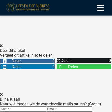
ngen
formatie
Deel dit artikel
Vergeet dit artikel niet te delen
oneel
Delen
0
Delen
0
onele
Delen
0
Delen
 zijn
kelijk om
site te
ken. Ze
 gebruikt
Bijna Klaar!
Naar wie mogen we de waardevolle mails sturen? (Gratis)
ncties en