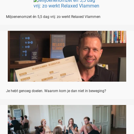
Miljoenenomzet én 5,5 dag vrij: zo werkt Relaxed Vlammen
Je hebt genoeg doelen. Waarom kom je dan niet in beweging?