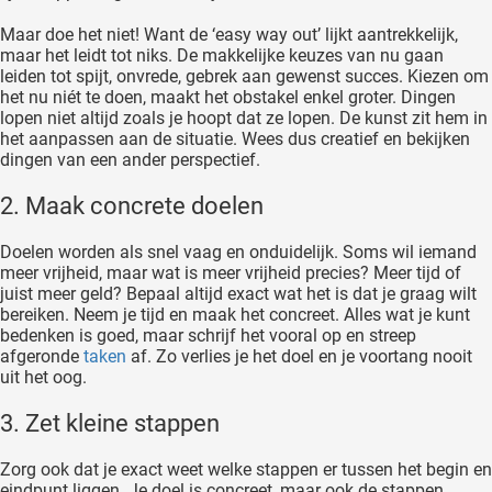
Maar doe het niet! Want de ‘easy way out’ lijkt aantrekkelijk,
maar het leidt tot niks. De makkelijke keuzes van nu gaan
leiden tot spijt, onvrede, gebrek aan gewenst succes. Kiezen om
het nu niét te doen, maakt het obstakel enkel groter. Dingen
lopen niet altijd zoals je hoopt dat ze lopen. De kunst zit hem in
het aanpassen aan de situatie. Wees dus creatief en bekijken
dingen van een ander perspectief.
2. Maak concrete doelen
Doelen worden als snel vaag en onduidelijk. Soms wil iemand
meer vrijheid, maar wat is meer vrijheid precies? Meer tijd of
juist meer geld? Bepaal altijd exact wat het is dat je graag wilt
bereiken. Neem je tijd en maak het concreet. Alles wat je kunt
bedenken is goed, maar schrijf het vooral op en streep
afgeronde
taken
af. Zo verlies je het doel en je voortang nooit
uit het oog.
3. Zet kleine stappen
Zorg ook dat je exact weet welke stappen er tussen het begin en
eindpunt liggen. Je doel is concreet, maar ook de stappen