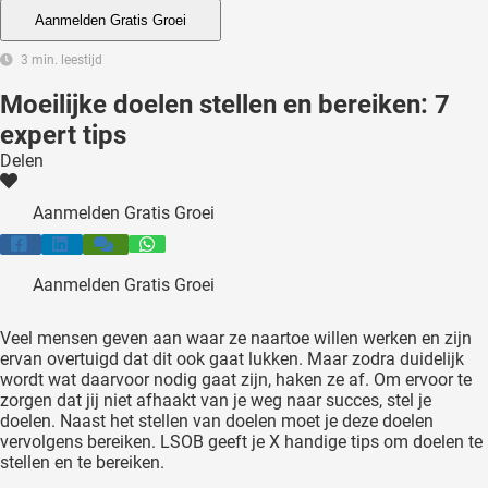
 deze
Aanmelden Gratis Groei
s kan de
3 min. leestijd
 niet
neren.
Moeilijke doelen stellen en bereiken: 7
expert tips
ieken
Delen
ische
s worden
Aanmelden Gratis Groei
kt om
em
tie te
Aanmelden Gratis Groei
elen over
drag van
Veel mensen geven aan waar ze naartoe willen werken en zijn
zoeker op
ervan overtuigd dat dit ook gaat lukken. Maar zodra duidelijk
ite.
wordt wat daarvoor nodig gaat zijn, haken ze af. Om ervoor te
zorgen dat jij niet afhaakt van je weg naar succes, stel je
doelen. Naast het stellen van doelen moet je deze doelen
ing
vervolgens bereiken. LSOB geeft je X handige tips om doelen te
ingcookies
stellen en te bereiken.
 gebruikt