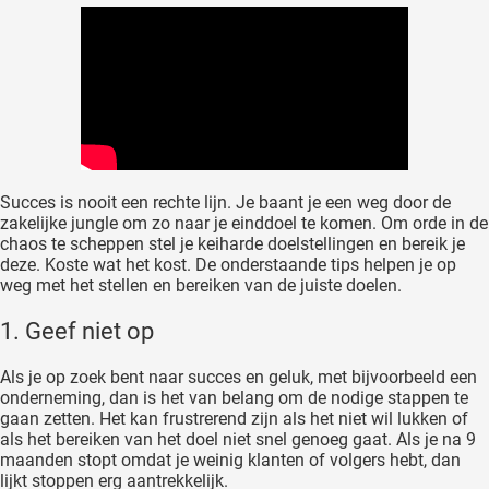
oekers te
 op de
e. Hierdoor
 website-
ren
nte
enties
Succes is nooit een rechte lijn. Je baant je een weg door de
gebaseerd
zakelijke jungle om zo naar je einddoel te komen. Om orde in de
 gedrag
chaos te scheppen stel je keiharde doelstellingen en bereik je
ze
deze. Koste wat het kost. De onderstaande tips helpen je op
er.
weg met het stellen en bereiken van de juiste doelen.
1. Geef niet op
ren
Als je op zoek bent naar succes en geluk, met bijvoorbeeld een
onderneming, dan is het van belang om de nodige stappen te
gaan zetten. Het kan frustrerend zijn als het niet wil lukken of
als het bereiken van het doel niet snel genoeg gaat. Als je na 9
maanden stopt omdat je weinig klanten of volgers hebt, dan
lijkt stoppen erg aantrekkelijk.