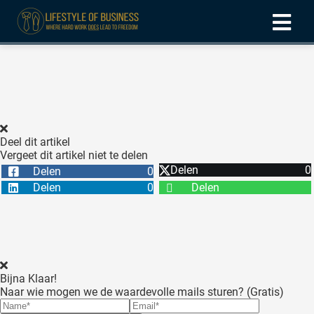
ngen
formatie
Deel dit artikel
Vergeet dit artikel niet te delen
oneel
Delen
0
Delen
0
onele
Delen
0
Delen
 zijn
kelijk om
site te
ken. Ze
 gebruikt
Bijna Klaar!
Naar wie mogen we de waardevolle mails sturen? (Gratis)
ncties en