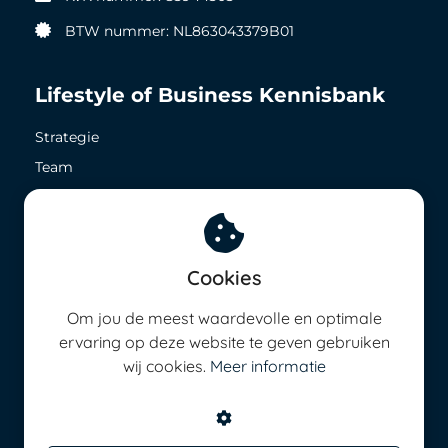
BTW nummer: NL863043379B01
Lifestyle of Business Kennisbank
Strategie
Team
Zichtbaarheid
Geld in het nu
Geld in de toekomst
Cookies
8,5 op ieder vlak
Om jou de meest waardevolle en optimale
Energie management
ervaring op deze website te geven gebruiken
wij cookies.
Meer informatie