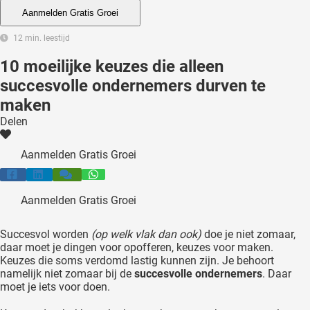
 deze
Aanmelden Gratis Groei
s kan de
12 min. leestijd
 niet
neren.
10 moeilijke keuzes die alleen
succesvolle ondernemers durven te
ieken
maken
ische
Delen
s worden
kt om
Aanmelden Gratis Groei
em
tie te
elen over
Aanmelden Gratis Groei
drag van
zoeker op
Succesvol worden
(op welk vlak dan ook)
doe je niet zomaar,
ite.
daar moet je dingen voor opofferen, keuzes voor maken.
Keuzes die soms verdomd lastig kunnen zijn. Je behoort
ing
namelijk niet zomaar bij de
succesvolle ondernemers
. Daar
moet je iets voor doen.
ingcookies
 gebruikt