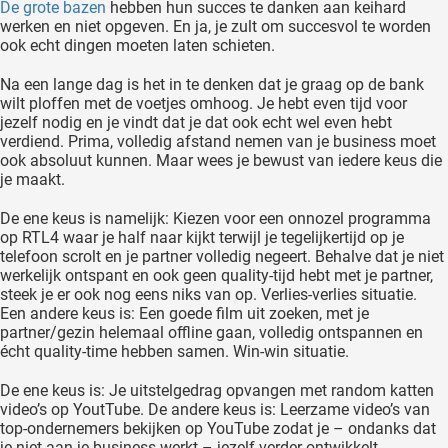
De grote bazen
hebben hun succes te danken aan keihard
werken en niet opgeven. En ja, je zult om succesvol te worden
ook echt dingen moeten laten schieten.
Na een lange dag is het in te denken dat je graag op de bank
wilt ploffen met de voetjes omhoog. Je hebt even tijd voor
jezelf nodig en je vindt dat je dat ook echt wel even hebt
verdiend. Prima, volledig afstand nemen van je business moet
ook absoluut kunnen. Maar wees je bewust van iedere keus die
je maakt.
De ene keus is namelijk: Kiezen voor een onnozel programma
op RTL4 waar je half naar kijkt terwijl je tegelijkertijd op je
telefoon scrolt en je partner volledig negeert. Behalve dat je niet
werkelijk ontspant en ook geen quality-tijd hebt met je partner,
steek je er ook nog eens niks van op. Verlies-verlies situatie.
Een andere keus is: Een goede film uit zoeken, met je
partner/gezin helemaal offline gaan, volledig ontspannen en
écht quality-time hebben samen. Win-win situatie.
De ene keus is: Je uitstelgedrag opvangen met random katten
video’s op YoutTube. De andere keus is: Leerzame video’s van
top-ondernemers bekijken op YouTube zodat je – ondanks dat
je niet aan je business werkt – jezelf verder ontwikkelt.