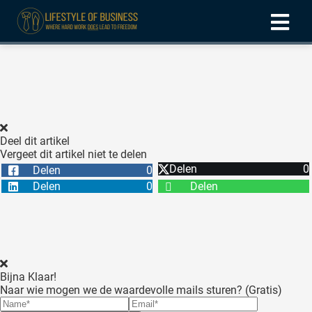
ngen
formatie
Deel dit artikel
Vergeet dit artikel niet te delen
oneel
Delen
0
Delen
0
onele
Delen
0
Delen
 zijn
kelijk om
site te
ken. Ze
 gebruikt
Bijna Klaar!
Naar wie mogen we de waardevolle mails sturen? (Gratis)
ncties en