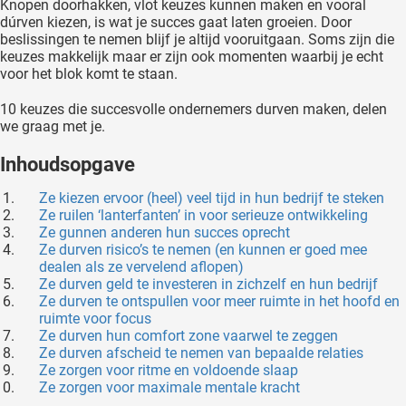
Knopen doorhakken, vlot keuzes kunnen maken en vooral
oekers te
dúrven kiezen, is wat je succes gaat laten groeien. Door
 op de
beslissingen te nemen blijf je altijd vooruitgaan. Soms zijn die
keuzes makkelijk maar er zijn ook momenten waarbij je echt
e. Hierdoor
voor het blok komt te staan.
 website-
ren
10 keuzes die succesvolle ondernemers durven maken, delen
nte
we graag met je.
enties
Inhoudsopgave
gebaseerd
 gedrag
Ze kiezen ervoor (heel) veel tijd in hun bedrijf te steken
ze
Ze ruilen ‘lanterfanten’ in voor serieuze ontwikkeling
Ze gunnen anderen hun succes oprecht
er.
Ze durven risico’s te nemen (en kunnen er goed mee
dealen als ze vervelend aflopen)
Ze durven geld te investeren in zichzelf en hun bedrijf
ren
Ze durven te ontspullen voor meer ruimte in het hoofd en
ruimte voor focus
Ze durven hun comfort zone vaarwel te zeggen
Ze durven afscheid te nemen van bepaalde relaties
Ze zorgen voor ritme en voldoende slaap
Ze zorgen voor maximale mentale kracht