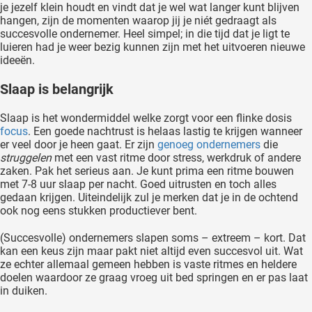
je jezelf klein houdt en vindt dat je wel wat langer kunt blijven
hangen, zijn de momenten waarop jij je niét gedraagt als
succesvolle ondernemer. Heel simpel; in die tijd dat je ligt te
luieren had je weer bezig kunnen zijn met het uitvoeren nieuwe
ideeën.
Slaap is belangrijk
Slaap is het wondermiddel welke zorgt voor een flinke dosis
focus
. Een goede nachtrust is helaas lastig te krijgen wanneer
er veel door je heen gaat. Er zijn
genoeg ondernemers
die
struggelen
met een vast ritme door stress, werkdruk of andere
zaken. Pak het serieus aan. Je kunt prima een ritme bouwen
met 7-8 uur slaap per nacht. Goed uitrusten en toch alles
gedaan krijgen. Uiteindelijk zul je merken dat je in de ochtend
ook nog eens stukken productiever bent.
(Succesvolle) ondernemers slapen soms – extreem – kort. Dat
kan een keus zijn maar pakt niet altijd even succesvol uit. Wat
ze echter allemaal gemeen hebben is vaste ritmes en heldere
doelen waardoor ze graag vroeg uit bed springen en er pas laat
in duiken.