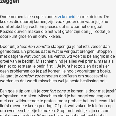
zeggen
Ondernemen is een spel zonder
zekerheid
en met risico’s. De
keuzes die daarbij komen, zijn vaak groter dan waar je je nu
comfortabel bij voelt. En precies dat is waar het om gaat.
Keuzes durven maken die net wat groter zijn dan jij. Zodat je
door kunt groeien en ontwikkelen.
Door uit je
‘comfort zone’
te stappen ga je net iets verder dan
gemiddeld. En precies dat is wat je ver gaat brengen. Stoppen
met datgene wat voor jou als vertrouwd voelt is belangrijk in de
groei van je bedrijf. Misschien vind je alles wel prima, maar als
je niet oplet staat je bedrijf stil. Je kunt het zo zien dat als er
geen problemen op je pad komen, je nooit vooruitgang boekt.
Je gaat je
comfort zone
moeten opofferen om succesvol te
worden en dat wordt misschien wel je beste beslissing ooit.
Een goeie tip om uit je
comfort zone
te komen is door met jezelf
afspraken te maken. Misschien vind je het ongekend eng om
met een wildvreemde te praten, maar probeer het toch eens. Het
liefst meerdere keren per dag. Of pak wat vaker de telefoon op
om even een belletje te maken. Stop met redelijk zijn en start
met durven te doen. Wanneer het moment aanbreekt dat er