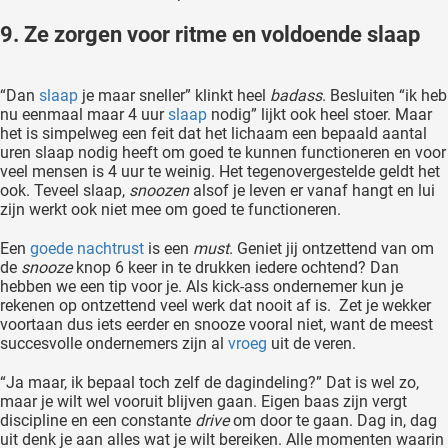
9. Ze zorgen voor ritme en voldoende slaap
“Dan
slaap
je maar sneller” klinkt heel
badass
. Besluiten “ik heb
nu eenmaal maar 4 uur
slaap
nodig” lijkt ook heel stoer. Maar
het is simpelweg een feit dat het lichaam een bepaald aantal
uren slaap nodig heeft om goed te kunnen functioneren en voor
veel mensen is 4 uur te weinig. Het tegenovergestelde geldt het
ook. Teveel slaap,
snoozen
alsof je leven er vanaf hangt en lui
zijn werkt ook niet mee om goed te functioneren.
Een
goede nachtrust
is een
must
. Geniet jij ontzettend van om
de
snooze
knop 6 keer in te drukken iedere ochtend? Dan
hebben we een tip voor je. Als kick-ass ondernemer kun je
rekenen op ontzettend veel werk dat nooit af is. Zet je wekker
voortaan dus iets eerder en snooze vooral niet, want de meest
succesvolle ondernemers zijn al
vroeg
uit de veren.
“Ja maar, ik bepaal toch zelf de dagindeling?” Dat is wel zo,
maar je wilt wel vooruit blijven gaan. Eigen baas zijn vergt
discipline en een constante
drive
om door te gaan. Dag in, dag
uit denk je aan alles wat je wilt bereiken. Alle momenten waarin