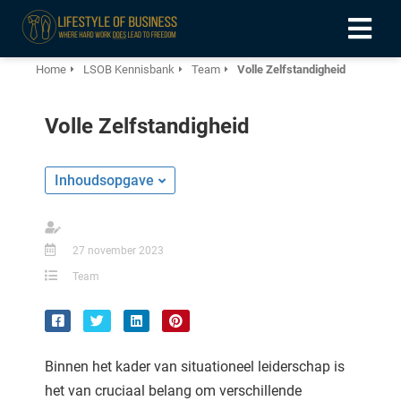
Home
LSOB Kennisbank
Team
Volle Zelfstandigheid
ngen
Volle Zelfstandigheid
formatie
Inhoudsopgave
oneel
onele
27 november 2023
 zijn
Team
kelijk om
site te
ken. Ze
 gebruikt
Binnen het kader van situationeel leiderschap is
ncties en
het van cruciaal belang om verschillende