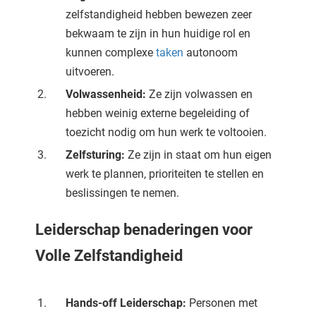
oekers te
zelfstandigheid hebben bewezen zeer
 op de
bekwaam te zijn in hun huidige rol en
e. Hierdoor
kunnen complexe
taken
autonoom
 website-
uitvoeren.
ren
Volwassenheid:
Ze zijn volwassen en
nte
hebben weinig externe begeleiding of
enties
gebaseerd
toezicht nodig om hun werk te voltooien.
 gedrag
Zelfsturing:
Ze zijn in staat om hun eigen
ze
werk te plannen, prioriteiten te stellen en
er.
beslissingen te nemen.
Leiderschap benaderingen voor
ren
Volle Zelfstandigheid
Hands-off Leiderschap:
Personen met