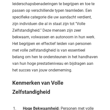
 deze
leiderschapsbenaderingen te begrijpen en toe te
s kan de
passen op verschillende typen teamleden. Een
 niet
specifieke categorie die uw aandacht verdient,
neren.
zijn individuen die al in staat zijn tot "Volle
ieken
Zelfstandigheid." Deze mensen zijn zeer
bekwaam, volwassen en autonoom in hun werk.
ische
Het begrijpen en effectief leiden van personen
s worden
kt om
met volle zelfstandigheid is van essentieel
em
belang om hen te ondersteunen in het handhaven
tie te
van hun hoge prestatieniveau en bijdragen aan
elen over
het succes van jouw onderneming.
drag van
zoeker op
Kenmerken van Volle
ite.
Zelfstandigheid
ing
ingcookies
Hoge Bekwaamheid:
Personen met volle
 gebruikt