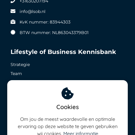
+31630207194
info@lsob.nl
KvK nummer: 83944303
BTW nummer: NL863043379B01
Lifestyle of Business Kennisbank
Strategie
Team
Zichtbaarheid
Geld in het nu
Geld in de toekomst
Cookies
8,5 op ieder vlak
Om jou de meest waardevolle en optimale
Energie management
ervaring op deze website te geven gebruiken
wij cookies.
Meer informatie