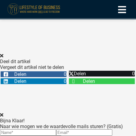
ngen
formatie
Deel dit artikel
Vergeet dit artikel niet te delen
oneel
Delen
0
Delen
0
onele
Delen
0
Delen
 zijn
kelijk om
site te
ken. Ze
 gebruikt
Bijna Klaar!
Naar wie mogen we de waardevolle mails sturen? (Gratis)
ncties en