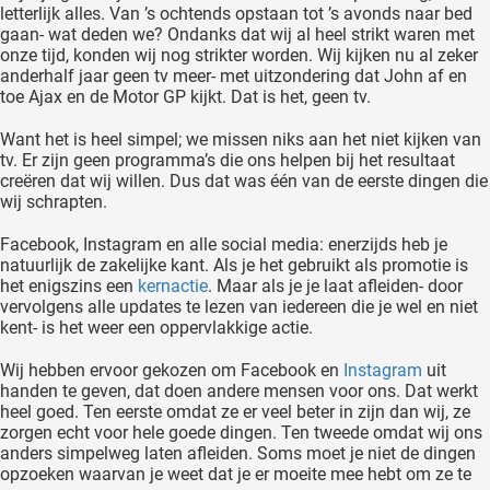
letterlijk alles. Van ’s ochtends opstaan tot ’s avonds naar bed
gaan- wat deden we? Ondanks dat wij al heel strikt waren met
onze tijd, konden wij nog strikter worden. Wij kijken nu al zeker
anderhalf jaar geen tv meer- met uitzondering dat John af en
toe Ajax en de Motor GP kijkt. Dat is het, geen tv.
Want het is heel simpel; we missen niks aan het niet kijken van
tv. Er zijn geen programma’s die ons helpen bij het resultaat
creëren dat wij willen. Dus dat was één van de eerste dingen die
wij schrapten.
Facebook, Instagram en alle social media: enerzijds heb je
natuurlijk de zakelijke kant. Als je het gebruikt als promotie is
het enigszins een
kernactie
. Maar als je je laat afleiden- door
vervolgens alle updates te lezen van iedereen die je wel en niet
kent- is het weer een oppervlakkige actie.
Wij hebben ervoor gekozen om Facebook en
Instagram
uit
handen te geven, dat doen andere mensen voor ons. Dat werkt
heel goed. Ten eerste omdat ze er veel beter in zijn dan wij, ze
zorgen echt voor hele goede dingen. Ten tweede omdat wij ons
anders simpelweg laten afleiden. Soms moet je niet de dingen
opzoeken waarvan je weet dat je er moeite mee hebt om ze te