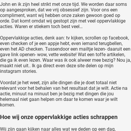
John en ik zijn heel strikt met onze tijd. We worden daar soms
op aangesproken, dat we vrij obsessief zijn. Voor ons een
compliment, want wij hebben onze zaken gewoon goed op
orde. Dat komt omdat wij gestopt zijn met veel oppervlakkige
acties. Waren er stiekem toch best veel…
Oppervlakkige acties, denk aan: tv kijken, scrollen op facebook,
even checken of je een appje hebt, even iemand terugbellen,
even het AD checken. Tussendoor een mailtje lezen- daaruit een
gave link openen- wow, vette website! Wat een toffe artikelen,
die ga ik even lezen. Waar was ik ook alweer mee bezig? Nou ja,
maakt niet uit.. Ik ga direct even deze site delen op mijn
instagram stories.
Voordat je het weet, zijn alle dingen die je doet totaal niet
relevant voor het behalen van het resultaat dat je wilt. Actie na
actie, minuut na minuut ben je bezig met dingen die jou
helemaal niet gaan helpen om daar te komen waar je wilt
komen.
Hoe wij onze oppervlakkige acties schrappen
Wij zijn gaan kijken naar alles wat we deden op een dag,