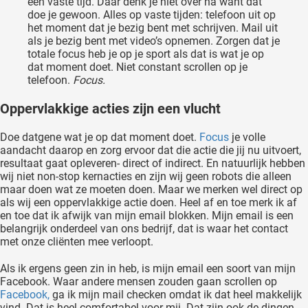
een vaste tijd. Daar denk je niet over na want dat
doe je gewoon. Alles op vaste tijden: telefoon uit op
het moment dat je bezig bent met schrijven. Mail uit
als je bezig bent met video’s opnemen. Zorgen dat je
totale focus heb je op je sport als dat is wat je op
dat moment doet. Niet constant scrollen op je
telefoon.
Focus.
Oppervlakkige acties zijn een vlucht
Doe datgene wat je op dat moment doet.
Focus
je volle
aandacht daarop en zorg ervoor dat die actie die jij nu uitvoert,
resultaat gaat opleveren- direct of indirect. En natuurlijk hebben
wij niet non-stop kernacties en zijn wij geen robots die alleen
maar doen wat ze moeten doen. Maar we merken wel direct op
als wij een oppervlakkige actie doen. Heel af en toe merk ik af
en toe dat ik afwijk van mijn email blokken. Mijn email is een
belangrijk onderdeel van ons bedrijf, dat is waar het contact
met onze cliënten mee verloopt.
Als ik ergens geen zin in heb, is mijn email een soort van mijn
Facebook. Waar andere mensen zouden gaan scrollen op
Facebook,
ga ik mijn mail checken omdat ik dat heel makkelijk
vind. Dat is heel comfortabel voor mij. Dat zijn ook de dingen