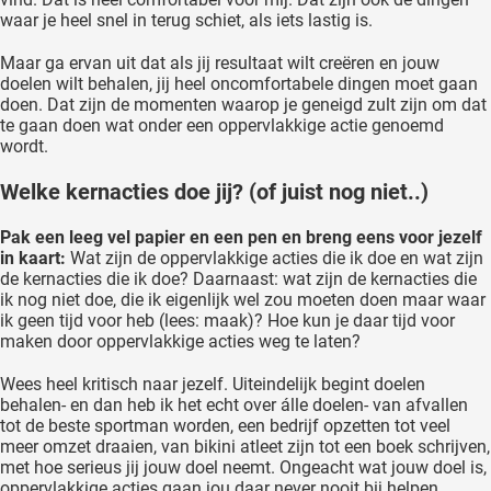
waar je heel snel in terug schiet, als iets lastig is.
Maar ga ervan uit dat als jij resultaat wilt creëren en jouw
doelen wilt behalen, jij heel oncomfortabele dingen moet gaan
doen. Dat zijn de momenten waarop je geneigd zult zijn om dat
te gaan doen wat onder een oppervlakkige actie genoemd
wordt.
Welke kernacties doe jij? (of juist nog niet..)
Pak een leeg vel papier en een pen en breng eens voor jezelf
in kaart:
Wat zijn de oppervlakkige acties die ik doe en wat zijn
de kernacties die ik doe? Daarnaast: wat zijn de kernacties die
ik nog niet doe, die ik eigenlijk wel zou moeten doen maar waar
ik geen tijd voor heb (lees: maak)? Hoe kun je daar tijd voor
maken door oppervlakkige acties weg te laten?
Wees heel kritisch naar jezelf. Uiteindelijk begint doelen
behalen- en dan heb ik het echt over álle doelen- van afvallen
tot de beste sportman worden, een bedrijf opzetten tot veel
meer omzet draaien, van bikini atleet zijn tot een boek schrijven,
met hoe serieus jij jouw doel neemt. Ongeacht wat jouw doel is,
oppervlakkige acties gaan jou daar never nooit bij helpen.