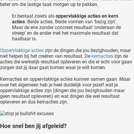
beter om die lastige taak morgen op te pakken.
oekers te
 op de
Er bestaat zoiets als
oppervlakkige acties en kern
e. Hierdoor
acties
. Beide acties. Beide vormen van ‘bezig zijn’.
 website-
Maar de ene zonder concreet resultaat ‘onderaan de
streep’ en de ander met het maximale resultaat dat
ren
haalbaar is.
nte
enties
Oppervlakkige acties
zijn de dingen die jou bezighouden, maar
gebaseerd
niet helpen bij het creëren van resultaat. De
kernacties
zijn de
acties die werkelijk resultaat opleveren en die er echt voor gaan
 gedrag
zorgen dat jij daar gaat komen waar je wilt komen.
ze
er.
Kernacties en oppervlakkige acties kunnen samen gaan. Maar
over het algemeen heb je heel duidelijk voor jezelf wat je
oppervlakkige acties zijn (dingen die jou bezighouden maar
geen resultaat opleveren) en wat dingen die wel resultaat
ren
opleveren en dus kernacties zijn.
Hoe snel ben jij afgeleid?