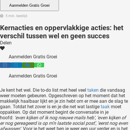
 deze
Aanmelden Gratis Groei
s kan de
5 min. leestijd
 niet
neren.
Kernacties en oppervlakkige acties: het
verschil tussen wel en geen succes
ieken
Delen
ische
s worden
Aanmelden Gratis Groei
kt om
em
tie te
Aanmelden Gratis Groei
elen over
drag van
Je
kent het wel. Die to-do list met heel veel
taken
die vandaag
zoeker op
weer moeten gebeuren. Opgeschreven op het moment dat het
ite.
makkelijk haalbaar lijkt en je zin hebt om er mee aan de slag te
gaan. Totdat het zover is en je die net wat lastige
taak
moet
oppakken. Op dat moment begint de conversatie in je
ing
hoofd:
‘even kijken of ik nog nieuwe mails heb’, ‘even kijken of
ingcookies
er nog gereageerd is op m’n laatste social post’, ‘eerst nog even
 gebruikt
afwassen’.
Voor je het weet ben je weer een uur verder en is het