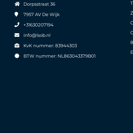
Dorpsstraat 36
Z
7957 AV
De Wijk
G
+31630207194
G
info@lsob.nl
8
KvK nummer: 83944303
BTW nummer: NL863043379B01