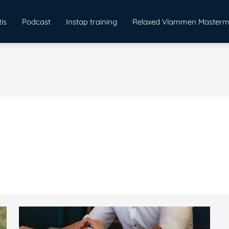
is
Podcast
Instap training
Relaxed Vlammen Masterm