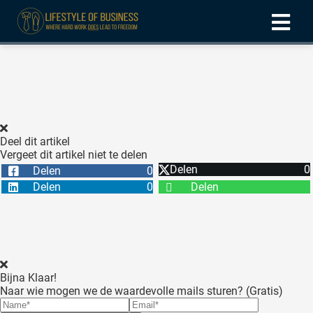
ngen
formatie
Deel dit artikel
Vergeet dit artikel niet te delen
oneel
Delen
0
Delen
0
onele
Delen
0
Delen
 zijn
kelijk om
site te
ken. Ze
 gebruikt
Bijna Klaar!
Naar wie mogen we de waardevolle mails sturen? (Gratis)
ncties en