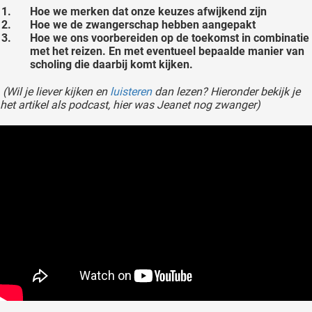
Hoe we merken dat onze keuzes afwijkend zijn
oekers te
Hoe we de zwangerschap hebben aangepakt
 op de
Hoe we ons voorbereiden op de toekomst in combinatie
e. Hierdoor
met het reizen. En met eventueel bepaalde manier van
 website-
scholing die daarbij komt kijken.
ren
(Wil je liever kijken en
luisteren
dan lezen? Hieronder bekijk je
nte
het artikel als podcast, hier was Jeanet nog zwanger)
enties
gebaseerd
 gedrag
ze
er.
ren