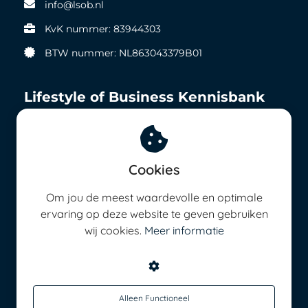
info@lsob.nl
KvK nummer: 83944303
BTW nummer: NL863043379B01
Lifestyle of Business Kennisbank
Strategie
Team
Cookies
Zichtbaarheid
Geld in het nu
Om jou de meest waardevolle en optimale
Geld in de toekomst
ervaring op deze website te geven gebruiken
8,5 op ieder vlak
wij cookies.
Meer informatie
Energie management
Alleen Functioneel