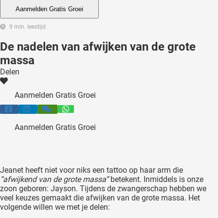
 deze
Aanmelden Gratis Groei
s kan de
9 min. leestijd
 niet
neren.
De nadelen van afwijken van de grote
massa
ieken
Delen
ische
s worden
Aanmelden Gratis Groei
kt om
em
tie te
Aanmelden Gratis Groei
elen over
drag van
zoeker op
ite.
Jeanet heeft niet voor niks een tattoo op haar arm die
“afwijkend van de grote massa”
betekent. Inmiddels is onze
ing
zoon geboren: Jayson. Tijdens de zwangerschap hebben we
veel keuzes gemaakt die afwijken van de grote massa. Het
ingcookies
volgende willen we met je delen:
 gebruikt