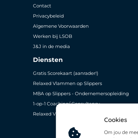
Contact
Privacybeleid
Algemene Voorwaarden
Werken bij LSOB
J&J in de media
Diensten
Gratis Scorekaart (aanrader!)
Relaxed Vlammen op Slippers
MBA op Slippers - Ondernemersopleiding
1-op-1 Coaching/ Consultancy
Relaxed Vlammen Business Club
Cookies
Om jou de mee