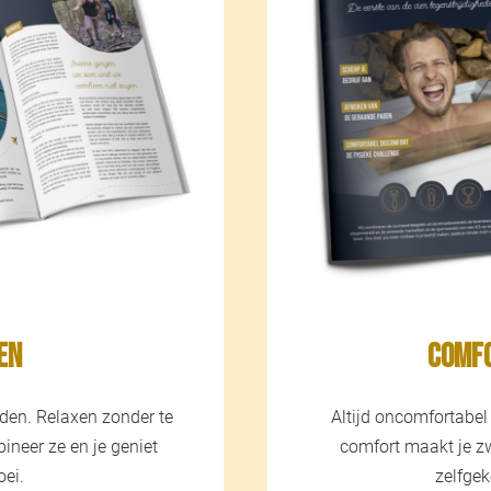
en
Comfo
den. Relaxen zonder te
Altijd oncomfortabel 
neer ze en je geniet
comfort maakt je z
oei.
zelfgek