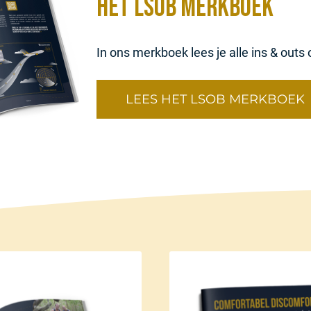
Het LSOB Merkboek
In ons merkboek lees je alle ins & outs 
LEES HET LSOB MERKBOEK