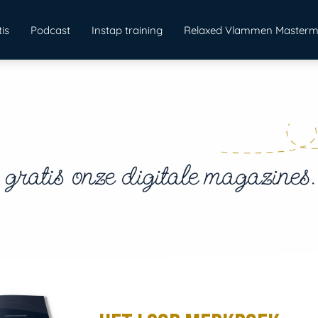
is
Podcast
Instap training
Relaxed Vlammen Masterm