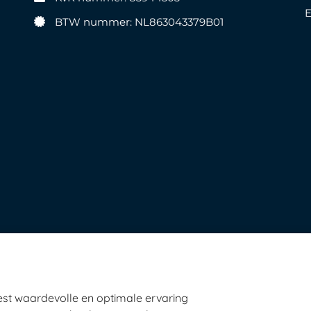
BTW nummer: NL863043379B01
st waardevolle en optimale ervaring