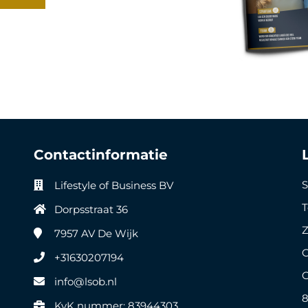
Contactinformatie
S
Lifestyle of Business BV
Dorpsstraat 36
Z
7957 AV
De Wijk
G
+31630207194
G
info@lsob.nl
8
KvK nummer: 83944303