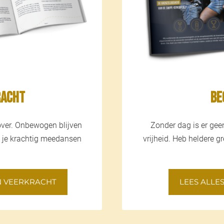
racht
Be
-over. Onbewogen blijven
Zonder dag is er gee
at je krachtig meedansen
vrijheid. Heb heldere g
N VEERKRACHT
LEES ALLE