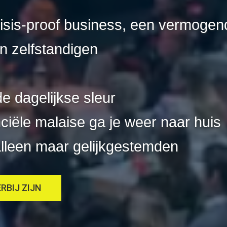
sis-proof business, een vermogend
 zelfstandigen
e dagelijkse sleur
iële malaise ga je weer naar huis
alleen maar gelijkgestemden
ERBIJ ZIJN