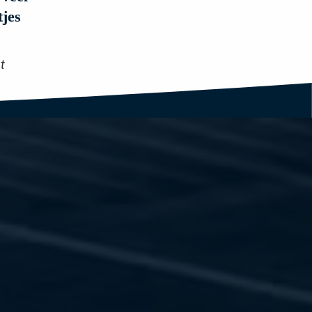
tjes
t