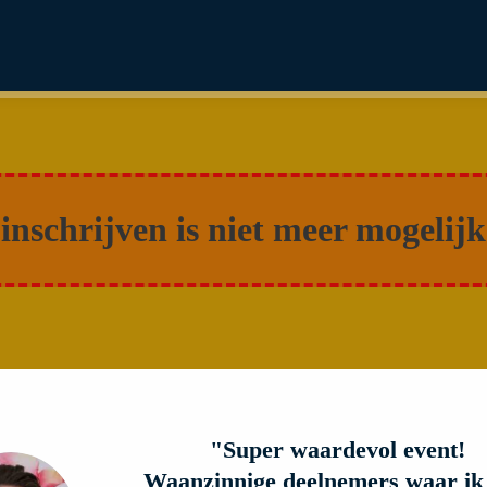
inschrijven is niet meer mogelijk
"Super waardevol event!
Waanzinnige deelnemers waar ik 