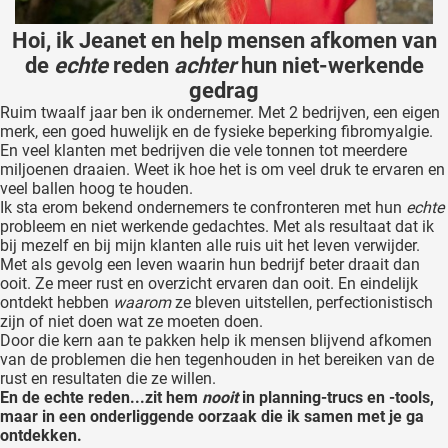
Hoi, ik Jeanet en help mensen afkomen van
de
echte
reden
achter
hun niet-werkende
gedrag
Ruim twaalf jaar ben ik ondernemer. Met 2 bedrijven, een eigen
merk, een goed huwelijk en de fysieke beperking fibromyalgie.
En veel klanten met bedrijven die vele tonnen tot meerdere
miljoenen draaien. Weet ik hoe het is om veel druk te ervaren en
veel ballen hoog te houden.
Ik sta erom bekend ondernemers te confronteren met hun
echte
probleem en niet werkende gedachtes. Met als resultaat dat ik
bij mezelf en bij mijn klanten alle ruis uit het leven verwijder.
Met als gevolg een leven waarin hun bedrijf beter draait dan
ooit. Ze meer rust en overzicht ervaren dan ooit. En eindelijk
ontdekt hebben
waarom
ze bleven uitstellen, perfectionistisch
zijn of niet doen wat ze moeten doen.
Door die kern aan te pakken help ik mensen blijvend afkomen
van de problemen die hen tegenhouden in het bereiken van de
rust en resultaten die ze willen.
En de echte reden...zit hem
nooit
in planning-trucs en -tools,
maar in een onderliggende oorzaak die ik samen met je ga
ontdekken.