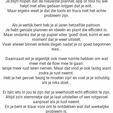
Je blijft hopen dat de nieuwste planner, app of tool nu wel
oekers te
helpt met alles gedaan krijgen dat je wilt.
Maar ergens weet je dat die tools en trucs niet het
echte
 op de
probleem zijn.
e. Hierdoor
 website-
Als je eerlijk bent heb je al jaren hetzelfde patroon.
ren
Je hebt geniale plannen en ideeën en plant die efficiënt in.
Maar ondanks dat je op papier alles 'goed' doet, komt er een
nte
moment dat je weer uitstelt.
enties
Vaak alweer binnen enkele dagen nadat je zo goed begonnen
gebaseerd
was...
 gedrag
Daarnaast wil je eigenlijk ook meer ruimte hebben om wat
ze
meer met de flow mee te gaan.
er.
Ietsje meer rust leren nemen. Maar dat vind je ook lastig want
zodra je rust neemt.
Heb je het gevoel 'bezig te moeten zijn' en voel je je schuldig
ren
als je niks doet...
Er lijkt iets in jou te zijn dat je weerhoudt echt efficiënt te zijn.
Altijd zo'n stemmetje dat je laat uitstellen of een rotgevoel
aanpraat als je rust neemt.
En je bent er klaar voor om te ontdekken wat dat
werkelijke
probleem is.