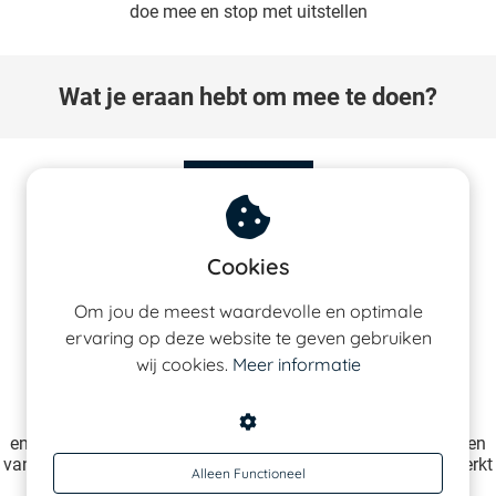
doe mee en stop met uitstellen
Wat je eraan hebt om mee te doen?
Cookies
Praktische plan tips voor structuur, rust,
Om jou de meest waardevolle en optimale
overzicht en controle
ervaring op deze website te geven gebruiken
€ 22,50,- p/m
wij cookies.
Meer informatie
€ 19,95,- p/m
Zin om mee te doen?
en klaar om definitief afscheid te nemen van uitstelgedrag en
van het schuldgevoel als je rust neemt... Terwijl je minder werkt
Alleen Functioneel
en meer resultaat behaalt?