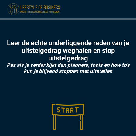
ngen
Leer de echte onderliggende reden van je
formatie
uitstelgedrag weghalen en stop
uitstelgedrag
Pas als je verder kijkt dan planners, tools en how to’s
kun je blijvend stoppen met uitstellen
oneel
onele
 zijn
kelijk om
site te
ken. Ze
 gebruikt
ncties en