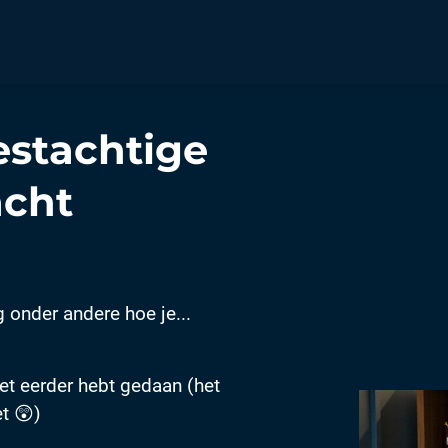
eestachtige
acht
g onder andere hoe je...
iet eerder hebt gedaan (het
t 😲)