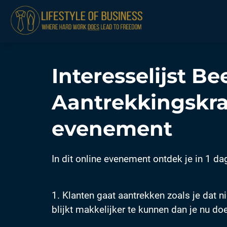
niem informatie
verzamelen over
 gedrag van een
oeker op de
site.
Interesselijst B
keting
ketingcookies
Aantrekkingskr
den gebruikt om
oekers te volgen
evenement
de website.
rdoor kunnen
site-eigenaren
In dit online evenement ontdek je in 1 da
evante
ertenties tonen
aseerd op het
1. Klanten gaat aantrekken zoals je dat n
rag van deze
blijkt makkelijker te kunnen dan je nu doe
oeker.