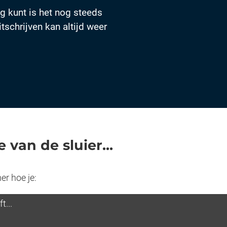
ag kunt is het nog steeds
itschrijven kan altijd weer
 van de sluier...
er hoe je:
t...