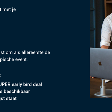
t met je
jst om als allereerste de
epische event.
:
PER early bird deal
ts beschikbaar
jst staat