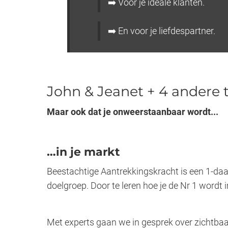
➡️ Voor je ideale klanten.
➡️ En voor je liefdespartner.
John & Jeanet + 4 andere t
Maar ook dat je onweerstaanbaar wordt...
…in je markt
Beestachtige Aantrekkingskracht is een 1-da
doelgroep. Door te leren hoe je de Nr 1 wordt 
Met experts gaan we in gesprek over zichtbaarh