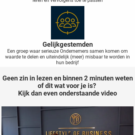
leren en vervolgens toe te passen
oekers te
 op de
e. Hierdoor
 website-
ren
nte
Gelijkgestemden
enties
Een groep waar serieuze Ondernemers samen komen om
gebaseerd
waarde te delen en uiteindelijk (meer) misbaar te worden in
hun bedrijf
 gedrag
ze
Geen zin in lezen en binnen 2 minuten weten
er.
of dit wat voor je is?
Kijk dan even onderstaande video
ren