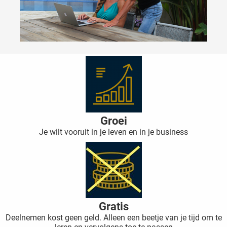
 deze
s kan de
 niet
neren.
ieken
ische
s worden
kt om
em
Groei
tie te
Je wilt vooruit in je leven en in je business
elen over
drag van
zoeker op
ite.
ing
Gratis
ingcookies
Deelnemen kost geen geld. Alleen een beetje van je tijd om te
 gebruikt