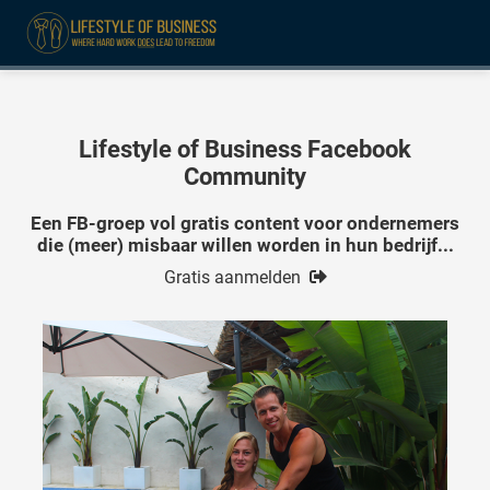
ngen
Lifestyle of Business Facebook
formatie
Community
Een FB-groep vol gratis content voor ondernemers
die (meer) misbaar willen worden in hun bedrijf...
oneel
Gratis aanmel
d
en
onele
 zijn
kelijk om
site te
ken. Ze
 gebruikt
ncties en