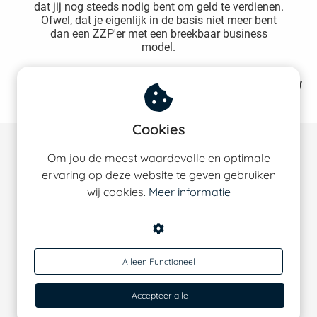
dat jij nog steeds nodig bent om geld te verdienen.
Ofwel, dat je eigenlijk in de basis niet meer bent
dan een ZZP'er met een breekbaar business
model.
Je wilt 'misbaar'
worden binnen het bedrijf en in vrijheid
kunnen leven en ondernemen. En wij helpen je daarbij.
Cookies
Wat je eraan hebt om je aan te melden?
Om jou de meest waardevolle en optimale
ervaring op deze website te geven gebruiken
wij cookies.
Meer informatie
Alleen Functioneel
Krachtig denken
Accepteer alle
Ja, ik word lid van de gratis community