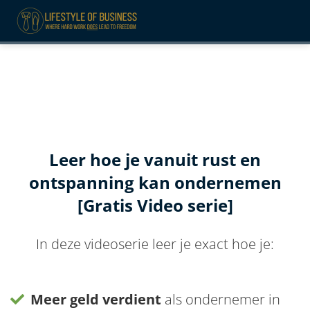
ngen
formatie
Leer hoe je vanuit rust en
oneel
ontspanning kan ondernemen
onele
[Gratis Video serie]
 zijn
kelijk om
site te
In deze videoserie leer je exact hoe je:
ken. Ze
 gebruikt
Meer geld verdient
als ondernemer in
ncties en