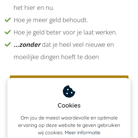
 deze
het hier en nu.
s kan de
 niet
Hoe je meer geld behoudt.
neren.
Hoe je geld beter voor je laat werken.
ieken
...zonder
dat je heel veel nieuwe en
ische
s worden
moeilijke dingen hoeft te doen
kt om
em
tie te
Ja, geef mij toegang tot de video's
elen over
drag van
zoeker op
Cookies
ite.
Om jou de meest waardevolle en optimale
ing
ervaring op deze website te geven gebruiken
ingcookies
wij cookies.
Meer informatie
 gebruikt