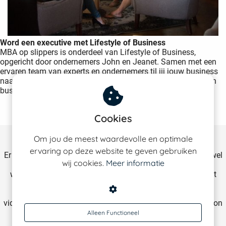
Word een executive met Lifestyle of Business
MBA op slippers is onderdeel van Lifestyle of Business,
opgericht door ondernemers John en Jeanet. Samen met een
ervaren team van experts en ondernemers til jij jouw business
naar een nieuw level zodat jij kunt doen wat je leuk vindt. Een
business lifestyle krijg je niet, daar moet je voor werken.
Meer over LSOB
Cookies
Om jou de meest waardevolle en optimale
Gratis lesmateriaal MBA op slippers
ervaring op deze website te geven gebruiken
Er schuilt een leider in ons allemaal, maar daarvoor heb je wel
wij cookies.
Meer informatie
de juiste tools nodig. Tools die voor het oprapen liggen
wanneer je kiest voor de MBA op Slippers-opleiding. Naast
verschillende modules, programma’s en inspiratiesessies
ontvang je binnen de opleiding toegang tot een unieke
videoserie, handige how to’s en de limited edition LSOB-action
planner.
Alleen Functioneel