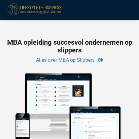
ngen
MBA opleiding succesvol ondernemen op
formatie
slippers
Alles over MBA op Slippers
oneel
onele
 zijn
kelijk om
site te
ken. Ze
 gebruikt
ncties en