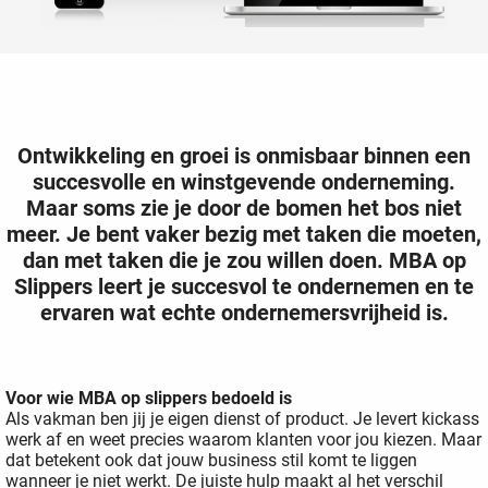
 deze
s kan de
 niet
neren.
ieken
Ontwikkeling en groei is onmisbaar binnen een
ische
succesvolle en winstgevende onderneming.
s worden
Maar soms zie je door de bomen het bos niet
kt om
meer. Je bent vaker bezig met taken die moeten,
em
dan met taken die je zou willen doen. MBA op
tie te
Slippers leert je succesvol te ondernemen en te
elen over
ervaren wat echte ondernemersvrijheid is.
drag van
zoeker op
ite.
Voor wie MBA op slippers bedoeld is
Als vakman ben jij je eigen dienst of product. Je levert kickass
ing
werk af en weet precies waarom klanten voor jou kiezen. Maar
ingcookies
dat betekent ook dat jouw business stil komt te liggen
wanneer je niet werkt. De juiste hulp maakt al het verschil
 gebruikt