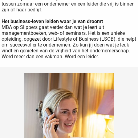
tussen zomaar een ondernemer en een leider die vrij is binnen
oekers te
zijn of haar bedrijf.
 op de
e. Hierdoor
Het business-leven leiden waar je van droomt
MBA op Slippers gaat verder dan wat je leert uit
 website-
managementboeken, web- of seminars. Het is een unieke
ren
opleiding, opgezet door Lifestyle of Business (LSOB), die helpt
nte
om succesvoller te ondernemen. Zo kun jij doen wat je leuk
enties
vindt én genieten van de vrijheid van het ondernemerschap.
Word meer dan een vakman. Word een leider.
gebaseerd
 gedrag
ze
er.
ren